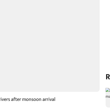
R
 rivers after monsoon arrival