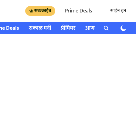
Prime Deals
साईन इन
सबस्क्राईब
me Deals
सकाळ मनी
प्रीमियर
आणखी
राशी भविष्य