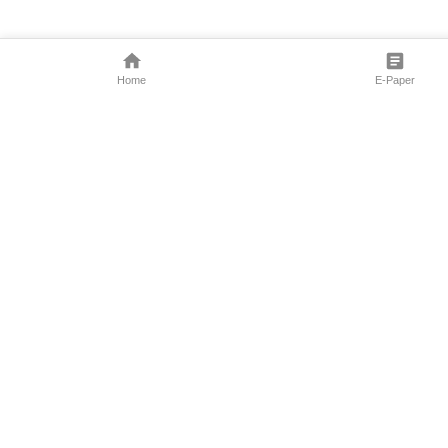
Home
E-Paper
Follow Us
Marathi News
Maharashtra N
Entertainment 