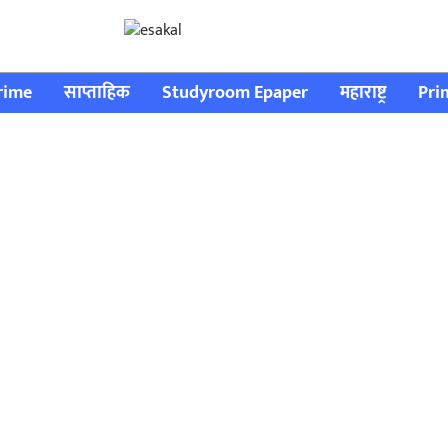
rime
साप्ताहिक
Studyroom Epaper
महाराष्ट्र
Pri