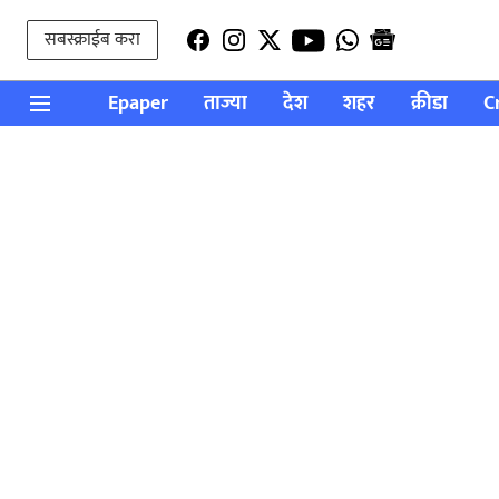
सबस्क्राईब करा
Epaper
ताज्या
देश
शहर
क्रीडा
C