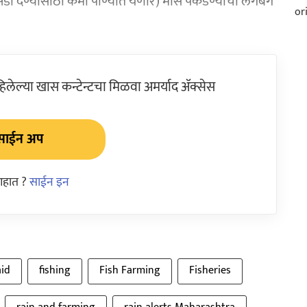
ंडी देण्यासाठी कमी पाण्यात येणारे) मासे पकडण्याची लगबग
ेल्या खास कन्टेन्टचा मिळवा अमर्याद ॲक्सेस
साईन अप
आहात ?
साईन इन
aid
fishing
Fish Farming
Fisheries