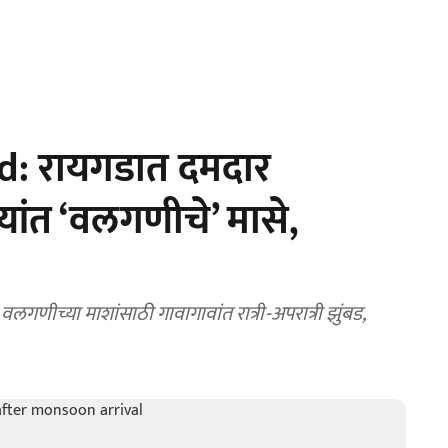
d: रायगडात दमदार
्यांत ‘वलगणीचे’ मासे,
गणीच्या माशांसाठी गावागावांत रात्री-अपरात्री झुंबड,