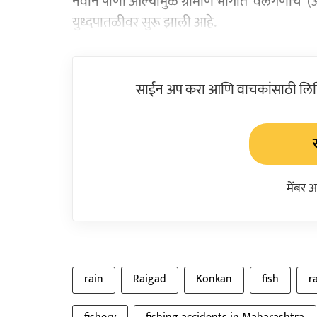
नवीन पाणी आल्यामुळे ग्रामीण भागात 'वलगणीचे' (अ
युध्दपातळीवर सुरू झाली आहे.
साईन अप करा आणि वाचकांसाठी लिहिल
मेंबर 
rain
Raigad
Konkan
fish
r