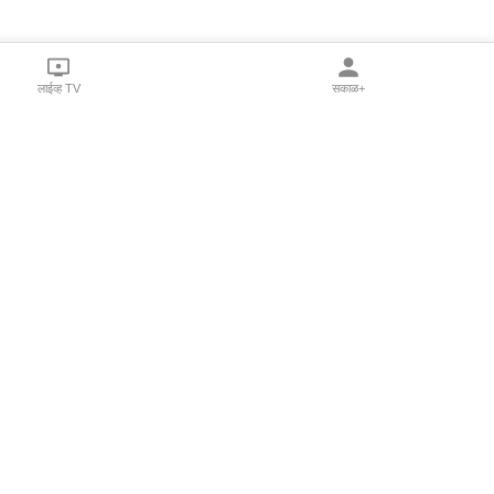
लाईव्ह TV
सकाळ+
l Programs
Print Products
Sakal Saptahik
hka
Family Doctor