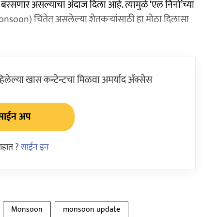
बरसणार असल्याचा अंदाज दिला आहे. त्यामुळे ‘एल निनो’च्या
oon) चिंतेत असलेल्या शेतकऱ्यांसाठी हा मोठा दिलासा
ेल्या खास कन्टेन्टचा मिळवा अमर्याद ॲक्सेस
साईन अप
आहात ?
साईन इन
Monsoon
monsoon update