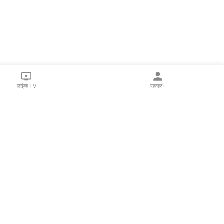
लाईव्ह TV
सकाळ+
l Programs
Print Products