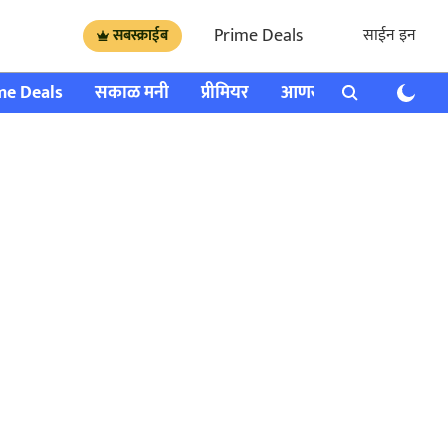
Prime Deals
साईन इन
सबस्क्राईब
me Deals
सकाळ मनी
प्रीमियर
आणखी
राशी भविष्य