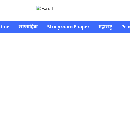
rime
साप्ताहिक
Studyroom Epaper
महाराष्ट्र
Pri