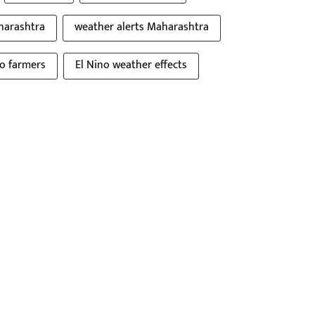
aharashtra
weather alerts Maharashtra
to farmers
El Nino weather effects