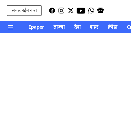
सबस्क्राईब करा
Epaper
ताज्या
देश
शहर
क्रीडा
C