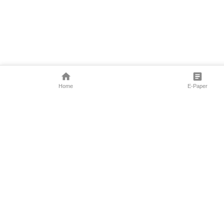
Home
E-Paper
Follow Us
Marathi News