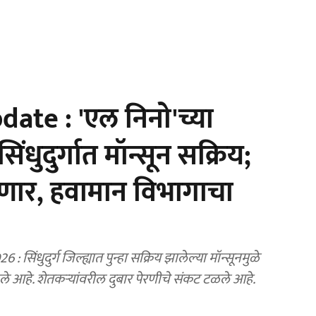
te : 'एल निनो'च्या
 सिंधुदुर्गात मॉन्सून सक्रिय;
सणार, हवामान विभागाचा
धुदुर्ग जिल्ह्यात पुन्हा सक्रिय झालेल्या मॉन्सूनमुळे
े आहे. शेतकऱ्यांवरील दुबार पेरणीचे संकट टळले आहे.