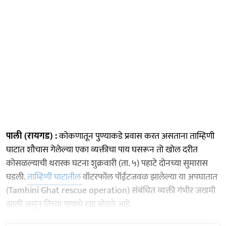
पाली (रायगड) :
कोकणातून पुण्याकडे प्रवास करत असताना ताम्हिणी
घाटात शौचास गेलेल्या एका व्यक्तीचा पाय घसरून तो खोल दरीत
कोसळल्याची थरारक घटना शुक्रवारी (ता. ५) पहाटे दोनच्या सुमारास
घडली.
ताम्हिणी घाटातील
वॉटरफॉल पॉईंटजवळ झालेल्या या अपघातात
(Tamhini Ghat rescue operation) संबंधित व्यक्ती गंभीर जखमी
झाली असून तिच्या पायाचे हाड मोडले आहे.