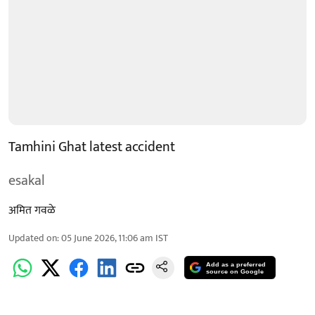
Tamhini Ghat latest accident
esakal
अमित गवळे
Updated on
:
05 June 2026, 11:06 am
IST
Add as a preferred
source on Google