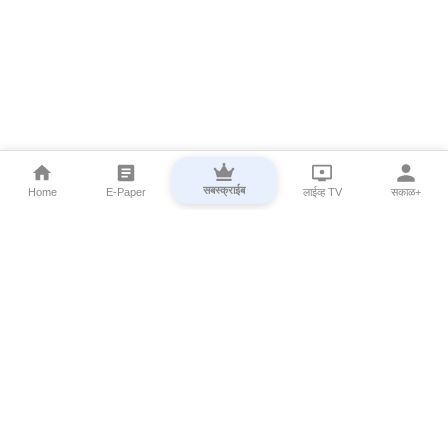
सबस्क्राईब
Home
E-Paper
लाईव्ह TV
सकाळ+
⌄
Marathi News
⌄
About Esakal