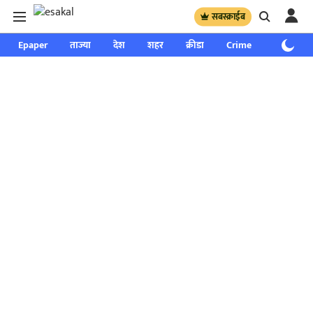
सबस्क्राईब
Epaper
ताज्या
देश
शहर
क्रीडा
Crime
साप्ताहिक