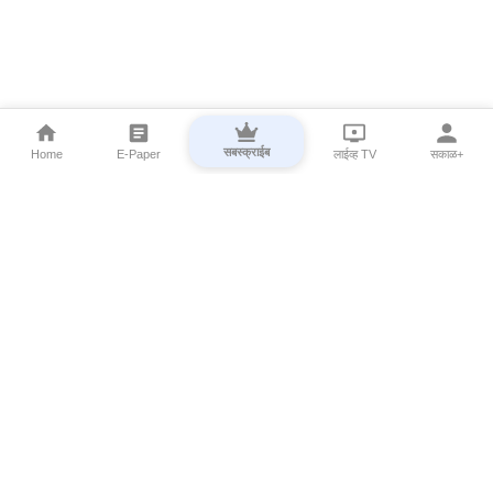
सबस्क्राईब
Home
E-Paper
लाईव्ह TV
सकाळ+
⌄
Marathi News
⌄
About Esakal
⌄
Digital Products