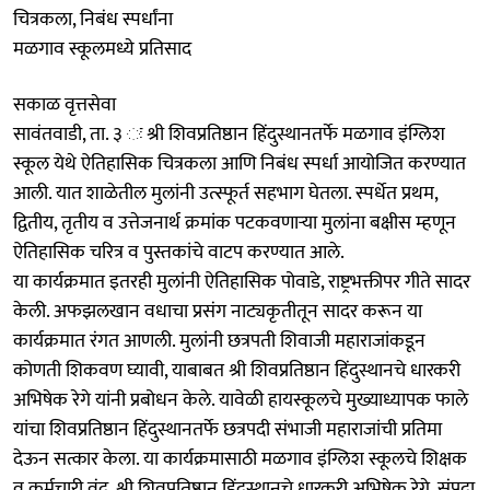
चित्रकला, निबंध स्पर्धांना
मळगाव स्कूलमध्ये प्रतिसाद
सकाळ वृत्तसेवा
सावंतवाडी, ता. ३ ः श्री शिवप्रतिष्ठान हिंदुस्थानतर्फे मळगाव इंग्लिश
स्कूल येथे ऐतिहासिक चित्रकला आणि निबंध स्पर्धा आयोजित करण्यात
आली. यात शाळेतील मुलांनी उत्स्फूर्त सहभाग घेतला. स्पर्धेत प्रथम,
द्वितीय, तृतीय व उत्तेजनार्थ क्रमांक पटकवणाऱ्या मुलांना बक्षीस म्हणून
ऐतिहासिक चरित्र व पुस्तकांचे वाटप करण्यात आले.
या कार्यक्रमात इतरही मुलांनी ऐतिहासिक पोवाडे, राष्ट्रभक्तीपर गीते सादर
केली. अफझलखान वधाचा प्रसंग नाट्यकृतीतून सादर करून या
कार्यक्रमात रंगत आणली. मुलांनी छत्रपती शिवाजी महाराजांकडून
कोणती शिकवण घ्यावी, याबाबत श्री शिवप्रतिष्ठान हिंदुस्थानचे धारकरी
अभिषेक रेगे यांनी प्रबोधन केले. यावेळी हायस्कूलचे मुख्याध्यापक फाले
यांचा शिवप्रतिष्ठान हिंदुस्थानतर्फे छत्रपदी संभाजी महाराजांची प्रतिमा
देऊन सत्कार केला. या कार्यक्रमासाठी मळगाव इंग्लिश स्कूलचे शिक्षक
व कर्मचारी वृंद, श्री शिवप्रतिष्ठान हिंदुस्थानचे धारकरी अभिषेक रेगे, संपदा