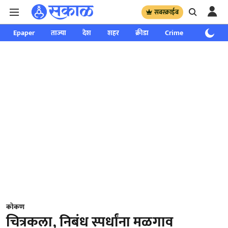
सबस्क्राईब
Epaper
ताज्या
देश
शहर
क्रीडा
Crime
साप्ताहिक
कोकण
चित्रकला, निबंध स्पर्धांना मळगाव