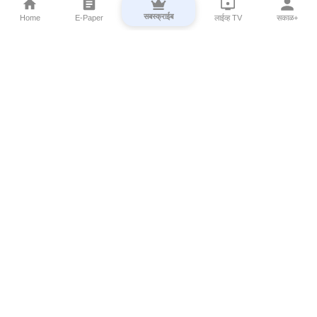
सबस्क्राईब
Home
E-Paper
लाईव्ह TV
सकाळ+
⌄
Marathi News
⌄
About Esakal
⌄
Digital Products
⌄
Sakal Programs
⌄
Print Products