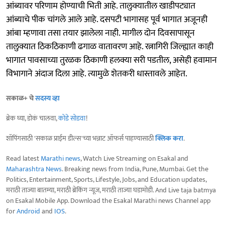
आंब्यावर परिणाम होण्याची भिती आहे. तालुक्यातील खाडीपट्यात
आंब्याचे पीक चांगले आले आहे. दसपटी भागासह पूर्व भागात अजूनही
आंबा म्हणावा तसा तयार झालेला नाही. मागील दोन दिवसापासून
तालुक्यात ठिकठिकाणी ढगाळ वातावरण आहे. रत्नागिरी जिल्ह्यात काही
भागात पावसाच्या तुरळक ठिकाणी हलक्या सरी पडतील, असेही हवामान
विभागाने अंदाज दिला आहे. त्यामुळे शेतकरी धास्तावले आहेत.
सकाळ+ चे
सदस्य व्हा
ब्रेक घ्या, डोकं चालवा,
कोडे सोडवा
!
शॉपिंगसाठी 'सकाळ प्राईम डील्स'च्या भन्नाट ऑफर्स पाहण्यासाठी
क्लिक करा
.
Read latest
Marathi news
, Watch Live Streaming on Esakal and
Maharashtra News
. Breaking news from India, Pune, Mumbai. Get the
Politics, Entertainment, Sports, Lifestyle, Jobs, and Education updates,
मराठी ताज्या बातम्या, मराठी ब्रेकिंग न्यूज, मराठी ताज्या घडामोडी. And Live taja batmya
on Esakal Mobile App. Download the Esakal Marathi news Channel app
for
Android
and
IOS
.