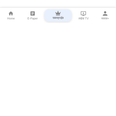
सबस्क्राईब
Home
E-Paper
लाईव्ह TV
सकाळ+
⌄
Marathi News
⌄
About Esakal
⌄
Digital Products
⌄
Sakal Programs