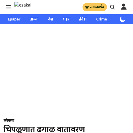
सबस्क्राईब
Epaper
ताज्या
देश
शहर
क्रीडा
Crime
साप्ताहिक
कोकण
चिपळूणात ढगाळ वातावरण