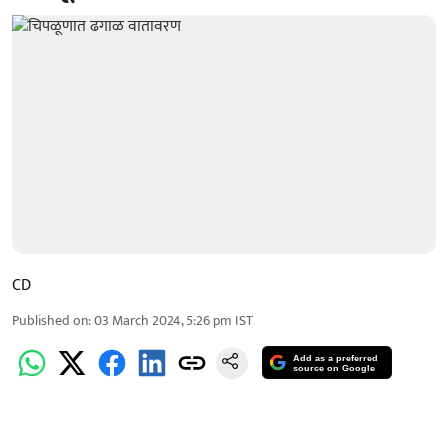
CD
Published on
:
03 March 2024, 5:26 pm
IST
Add as a preferred
source on Google