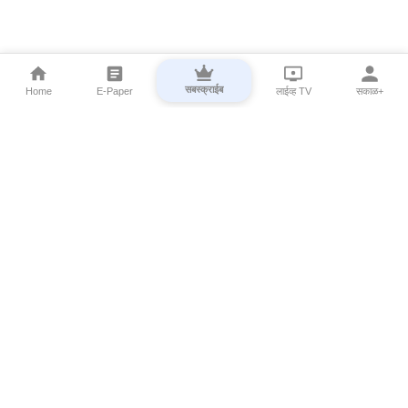
सबस्क्राईब
Home
E-Paper
लाईव्ह TV
सकाळ+
⌄
Marathi News
⌄
About Esakal
⌄
Digital Products
⌄
Sakal Programs