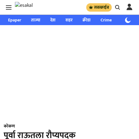
सबस्क्राईब
Epaper
ताज्या
देश
शहर
क्रीडा
Crime
साप्ताहिक
कोकण
पूर्वा राऊतला रौप्यपदक