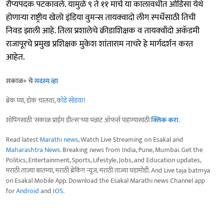
रौप्यपदक पटकावले. यामुळे ९ ते ११ मार्च या कालावधीत ओडिसा येथे
होणाऱ्या राष्ट्रीय खेलो इंडिया वुमन्स तायक्वादो लीग स्पर्धेसाठी तिची
निवड झाली आहे. तिला प्रशालेचे क्रीडाशिक्षक व तायक्वाँदो अकॅडमी
राजापूरचे प्रमुख प्रशिक्षक मुकेश शांताराम नाचरे हे मार्गदर्शन करत
आहेत.
सकाळ+ चे
सदस्य व्हा
ब्रेक घ्या, डोकं चालवा,
कोडे सोडवा
!
शॉपिंगसाठी 'सकाळ प्राईम डील्स'च्या भन्नाट ऑफर्स पाहण्यासाठी
क्लिक करा
.
Read latest
Marathi news
, Watch Live Streaming on Esakal and
Maharashtra News
. Breaking news from India, Pune, Mumbai. Get the
Politics, Entertainment, Sports, Lifestyle, Jobs, and Education updates,
मराठी ताज्या बातम्या, मराठी ब्रेकिंग न्यूज, मराठी ताज्या घडामोडी. And Live taja batmya
on Esakal Mobile App. Download the Esakal Marathi news Channel app
for
Android
and
IOS
.