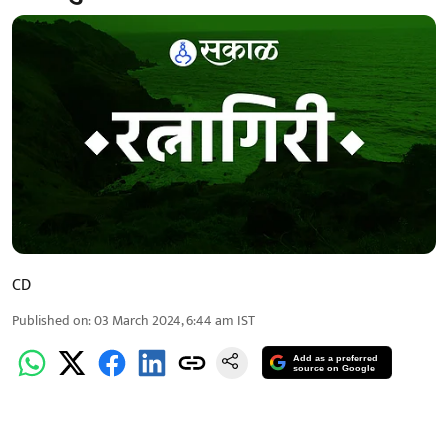
CD
Published on
:
03 March 2024, 6:44 am
IST
Add as a preferred
source on Google