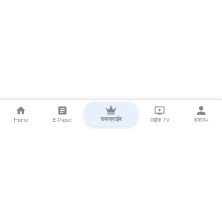
सबस्क्राईब
Home
E-Paper
लाईव्ह TV
सकाळ+