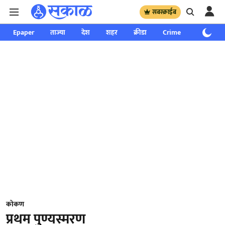
सबस्क्राईब
Epaper
ताज्या
देश
शहर
क्रीडा
Crime
साप्ताहिक
कोकण
प्रथम पुण्यस्मरण