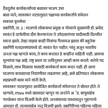
दैवदुर्लभ कार्यकर्त्यांच्या बळावर भाजप उभा
बाळ माने; सावरकर नाट्यगृहात पक्षाच्या कार्यकर्तांचे संमेलन
सकाळ वृत्तसेवा
रत्नागिरी, ता. ३ : भाजपचे लोकसभा प्रमुख व गोव्याचे मुख्यमंत्री डॉ. प्रमोद
सावंत हे दापोलीचा दौरा केल्यानंतर ते उमेदवारांच्या यादीसाठी दिल्लीत
रवाना झाले. तेव्हा माझ्या काही मित्रांचा गैरसमज झाला की बहुतेक
रत्नागिरी मतदारसंघांमध्ये डॉ. सावंत येत नाहीत. परंतु अजून भारतीय
जनता पक्ष म्हणजे काय, ते काय करतात हे काहींना माहिती नाही. आमचा
मूल्यांचा पक्ष आहे. राष्ट्र प्रथम या उक्तीनुसार आम्ही काम करतो. सत्तेचे पद
मिळावे, लाभ मिळावा यासाठी कार्यकर्ता काम करत नाही. ही जागा
भाजपच कमळाच्या निशाणीवर लढवणार आहे, असे प्रतिपादन लोकसभा
सहप्रभारी बाळ माने यांनी केले.
सावरकर नाट्यगृहात आयोजित कार्यकर्ता संमेलनात ते बोलत होते. ते
म्हणाले, १९७७ मध्ये खासदार म्हणून या जनतेने अॅड. बापूसाहेब
परुळेकर यांना विजयी केले होते. जनसंघाच्या माध्यमातून गुहागरचे
आमदार डॉ. तात्यासाहेब नातू विजयी झाले. रत्नागिरीच्या पहिल्या महिला