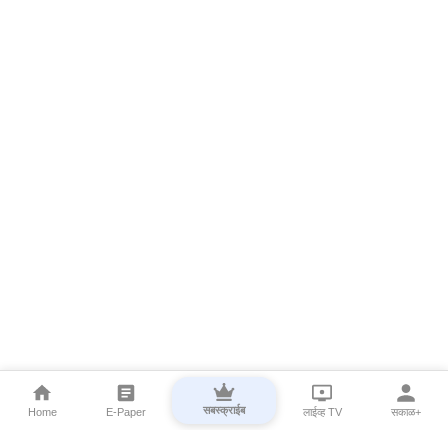
सबस्क्राईब
Home
E-Paper
लाईव्ह TV
सकाळ+