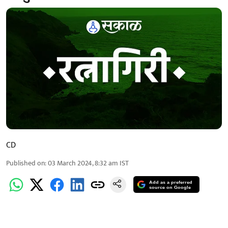
CD
Published on
:
03 March 2024, 8:32 am
IST
Add as a preferred
source on Google