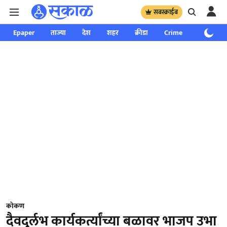
सबस्क्राईब
Epaper
ताज्या
देश
शहर
क्रीडा
Crime
साप्ताहिक
कोकण
दैवदुर्लभ कार्यकर्त्यांच्या बळावर भाजप उभा