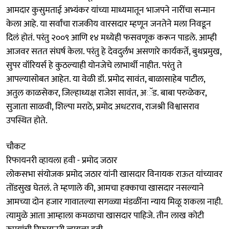
आमदार कुसुमताई अभ्यंकर यांच्या माध्यमातून भाजपने नारींचा सन्मान
केला आहे. या सर्वांचा राजकीय वारसदार म्हणून जनतेने मला निवडून
दिलं होतं. परंतु २००९ आणि १४ मध्येही फसवणूक करून पाडले. आम्ही
आजवर सतत संघर्ष केला. परंतु हे देवदुर्लभ असणारे कार्यकर्ते, बुथप्रमुख,
सुपर वॉरियर्स हे कुठल्याही योनजेचे लाभार्थी नाहीत. परंतु ते
आपल्यासोबत आहेत. या वेळी डॉ. प्रमोद सावंत, बाळासाहेब पाटील,
अतुल काळसेकर, जिल्हाध्यक्ष राजेश सावंत, अॅड. बाबा परुळेकर,
सुजाता साळवी, शिल्पा मराठे, प्रमोद अधटराव, राजश्री विश्वासराव
उपस्थित होते.
चौकट
रिफायनरी व्हायला हवी - प्रमोद जठार
लोकसभा संयोजक प्रमोद जठार यांनी खासदार विनायक राऊत यांच्यावर
तोंडसुख घेतलं. ते म्हणाले की, आमचा हक्काचा खासदार नसल्याने
आमच्या दोन हजार गावातल्या सगळ्या मंडळींना न्याय मिळू शकला नाही.
त्यामुळे आता आम्हाला कमळाचा खासदार पाहिजे. तीन लाख कोटी