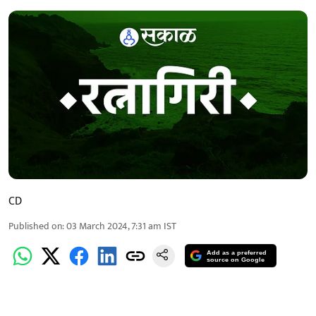
CD
Published on
:
03 March 2024, 7:31 am
IST
Add as a preferred
source on Google