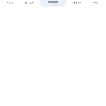
सबस्क्राईब
Home
E-Paper
लाईव्ह TV
सकाळ+
⌄
Marathi News
⌄
About Esakal
⌄
Digital Products
⌄
Sakal Programs
⌄
Print Products