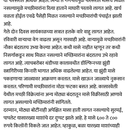
या परिसरात अधिक आहेत. मिऱ्या ते गणपतीपुळे परिसरात मासेच मिळत
नसल्यामुळे मच्छीमारांना रित्या हाताने माघारी परतावे लागत आहे. खर्च
वळता होईल एवढे पैसेही मिळत नसल्याने मच्छीमारांची पंचाईत झाली
आहे.
गेले दोन दिवस सायंकाळच्या सत्रात हलके वारे वाहू लागत आहेत.
रविवारी वाऱ्याचा वेग वाढला असून गारवाही आहे. वाऱ्यामुळे मच्छीमारांनी
नौका बंदरातच उभ्या केल्या आहेत. कधी मासे नाहीत म्हणून तर कधी
निसर्गाकडून साथ मिळत नसल्याने मच्छिमारांना बंदरातच उभे रहावे
लागत आहे. त्याचबरोबर थंडीच्या कालावधीत डॉल्फिनच्या झुंडी
रत्नागिरीच्या किनारी भागात अधिक वाढलेल्या आहेत. या झुंडी मासे
पकडणाऱ्या जाळ्यावर आक्रमण करतात. मासे खाऊन जाळ्याचे नुकसान
करतात. परिणामी मच्छीमारांना मोठा फटका बसत आहे. कासारवेली
येथील मच्छी विक्रेत्यांना अन्य मोठ्या बंदरातून मासे विक्रीसाठी आणावे
लागत असल्याचे मच्छिमारांनी सांगितले.
दरम्यान, मोठ्या बोटींनाही अपेक्षित मासा हाती लागत नसल्याचे सुरमई,
पापलेट यासारख्या माशांचे दर दुप्पट झाले आहे. हे मासे ६०० ते ८००
रुपये किलोंनी विकले जात आहेत. म्हाकुळ, बळा यारख्या माशांच्याही