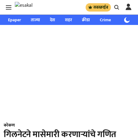
सबस्क्राईब
Epaper
ताज्या
देश
शहर
क्रीडा
Crime
साप्ताहिक
कोकण
गिलनेटने मासेमारी करणार्‍यांचे गणित