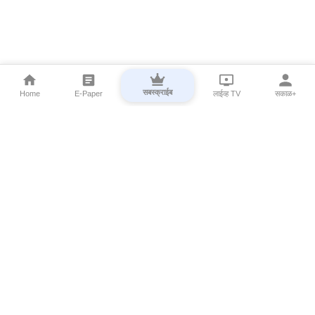
सबस्क्राईब
Home
E-Paper
लाईव्ह TV
सकाळ+
⌄
Marathi News
⌄
About Esakal
⌄
Digital Products