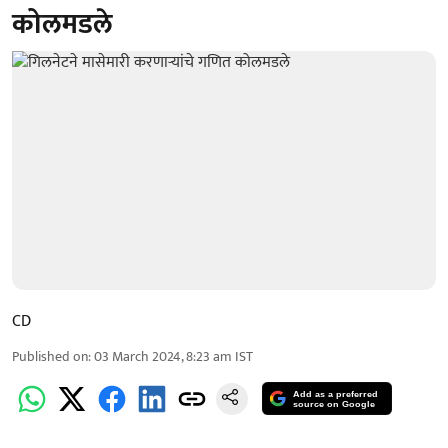
कोलमडले
CD
Published on
:
03 March 2024, 8:23 am
IST
Add as a preferred
source on Google