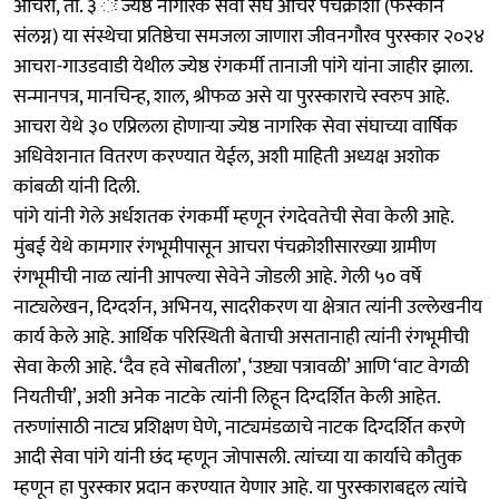
आचरा, ता. ३ ः ज्येष्ठ नागरिक सेवा संघ आचरे पंचक्रोशी (फेस्कॉन
संलग्न) या संस्थेचा प्रतिष्ठेचा समजला जाणारा जीवनगौरव पुरस्कार २०२४
आचरा-गाउडवाडी येथील ज्येष्ठ रंगकर्मी तानाजी पांगे यांना जाहीर झाला.
सन्मानपत्र, मानचिन्ह, शाल, श्रीफळ असे या पुरस्काराचे स्वरुप आहे.
आचरा येथे ३० एप्रिलला होणाऱ्या ज्येष्ठ नागरिक सेवा संघाच्या वार्षिक
अधिवेशनात वितरण करण्यात येईल, अशी माहिती अध्यक्ष अशोक
कांबळी यांनी दिली.
पांगे यांनी गेले अर्धशतक रंगकर्मी म्हणून रंगदेवतेची सेवा केली आहे.
मुंबई येथे कामगार रंगभूमीपासून आचरा पंचक्रोशीसारख्या ग्रामीण
रंगभूमीची नाळ त्यांनी आपल्या सेवेने जोडली आहे. गेली ५० वर्षे
नाट्यलेखन, दिग्दर्शन, अभिनय, सादरीकरण या क्षेत्रात त्यांनी उल्लेखनीय
कार्य केले आहे. आर्थिक परिस्थिती बेताची असतानाही त्यांनी रंगभूमीची
सेवा केली आहे. ‘दैव हवे सोबतीला’, ‘उष्ट्या पत्रावळी’ आणि ‘वाट वेगळी
नियतीची’, अशी अनेक नाटके त्यांनी लिहून दिग्दर्शित केली आहेत.
तरुणांसाठी नाट्य प्रशिक्षण घेणे, नाट्यमंडळाचे नाटक दिग्दर्शित करणे
आदी सेवा पांगे यांनी छंद म्हणून जोपासली. त्यांच्या या कार्याचे कौतुक
म्हणून हा पुरस्कार प्रदान करण्यात येणार आहे. या पुरस्काराबद्दल त्यांचे