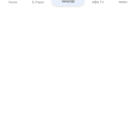
सबस्क्राईब
Home
E-Paper
लाईव्ह TV
सकाळ+
⌄
Marathi News
⌄
About Esakal
⌄
Digital Products
⌄
Sakal Programs
⌄
Print Products