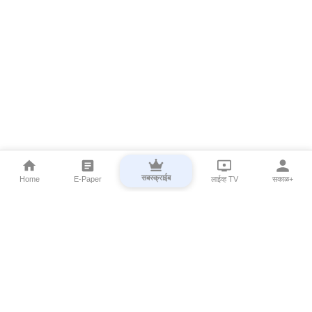
सबस्क्राईब
Home
E-Paper
लाईव्ह TV
सकाळ+
⌄