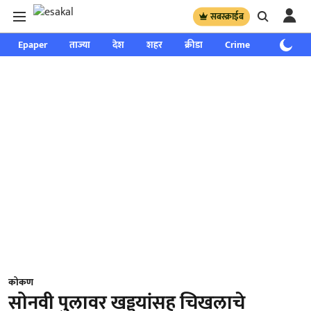
सबस्क्राईब
Epaper
ताज्या
देश
शहर
क्रीडा
Crime
साप्ताहिक
कोकण
सोनवी पुलावर खड्ड्यांसह चिखलाचे