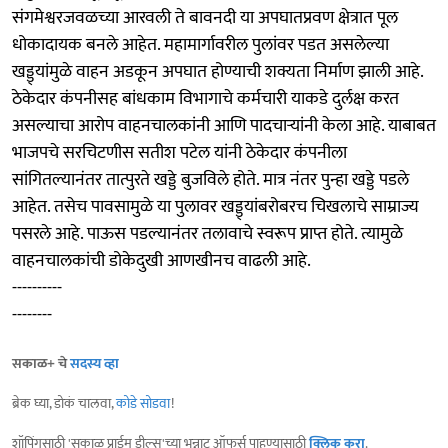
संगमेश्वरजवळच्या आरवली ते बावनदी या अपघातप्रवण क्षेत्रात पूल
धोकादायक बनले आहेत. महामार्गावरील पुलांवर पडत असलेल्या
खड्ड्यांमुळे वाहन अडकून अपघात होण्याची शक्यता निर्माण झाली आहे.
ठेकेदार कंपनीसह बांधकाम विभागाचे कर्मचारी याकडे दुर्लक्ष करत
असल्याचा आरोप वाहनचालकांनी आणि पादचाऱ्यांनी केला आहे. याबाबत
भाजपचे सरचिटणीस सतीश पटेल यांनी ठेकेदार कंपनीला
सांगितल्यानंतर तात्पुरते खड्डे बुजविले होते. मात्र नंतर पुन्हा खड्डे पडले
आहेत. तसेच पावसामुळे या पुलावर खड्ड्यांबरोबरच चिखलाचे साम्राज्य
पसरले आहे. पाऊस पडल्यानंतर तलावाचे स्वरूप प्राप्त होते. त्यामुळे
वाहनचालकांची डोकेदुखी आणखीनच वाढली आहे.
----------
--------
सकाळ+ चे
सदस्य व्हा
ब्रेक घ्या, डोकं चालवा,
कोडे सोडवा
!
शॉपिंगसाठी 'सकाळ प्राईम डील्स'च्या भन्नाट ऑफर्स पाहण्यासाठी
क्लिक करा
.