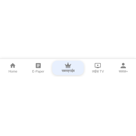
सबस्क्राईब
Home
E-Paper
लाईव्ह TV
सकाळ+
⌄
Marathi News