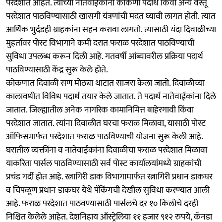
परदेशात आहेत. त्यांच्या नातेवाईकांना कोकणी पदार्थ किंवा अन्य वस्तू
परदेशात पाठविण्यासाठी खासगी यंत्रणांची मदत घ्यावी लागत होती. त्यात
आर्थिक भुर्दंडही ग्राहकांना सहन करावा लागतो. त्यासाठी यंदा दिवाळीच्या
मुहर्तावर पोस्ट विभागाने कमी दरात फराळ परदेशात पाठविण्याची
सुविधा उपलब्ध करून दिली आहे. गतवर्षी आंब्यावरील प्रक्रिया पदार्थ
पाठविण्यासाठी केंद्र सुरू केले होते.
कोकणात दिवाळी सण मोठ्या थाटात साजरा केला जातो. दिवाळीच्या
कालावधीत विविध पदार्थ तयार केले जातात. ते पदार्थ नातेवाईकांना दिले
जातात. जिल्ह्यातील अनेक नागरिक कामानिमित्त बाहेरगावी किंवा
परदेशात जातात. त्यांना दिवाळीत घरचा फराळ मिळावा, यासाठी पोस्ट
ऑफिसमार्फत परदेशात फराळ पाठविण्याची योजना सुरू केली आहे.
घरातील व्यक्तींना व नातेवाईकांना दिवाळीचा फराळ परदेशात मिळावा
याकरिता पार्सल पाठविण्यासाठी सर्व पोस्ट कार्यालयांमध्ये ग्राहकांची
प्रचंड गर्दी होत आहे. रत्नागिरी डाक विभागामार्फत रत्नागिरी प्रधान डाकघर
व चिपळूण प्रधान डाकघर येथे पॅकिंगची देखील सुविधा करण्यात आली
आहे. फराळ परदेशात पाठवण्यासाठी पार्सलचे दर १० किलोचे दरही
निश्चित केलेले आहेत. देशनिहाय ऑस्ट्रेलिया ११ हजार ९१२ रुपये, कॅनडा