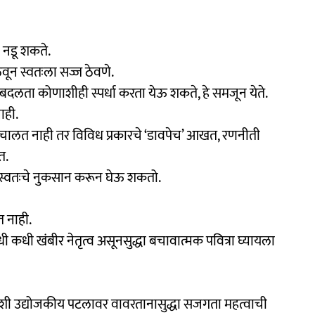
 नडू शकते.
 ठेवून स्वतःला सज्ज ठेवणे.
दलता कोणाशीही स्पर्धा करता येऊ शकते, हे समजून येते.
ाही.
न चालत नाही तर विविध प्रकारचे ‘डावपेच’ आखत, रणनीती
त.
र स्वतःचे नुकसान करून घेऊ शकतो.
 नाही.
कधी खंबीर नेतृत्व असूनसुद्धा बचावात्मक पवित्रा घ्यायला
 तशी उद्योजकीय पटलावर वावरतानासुद्धा सजगता महत्वाची