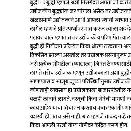
बुद्धी ः बुद्धी म्हणजे अशी निसर्गदत्त क्षमता जी व्
उद्योजकीय बुद्ध्यांक जर चांगला असेल तर उद्योजकते
खेळाप्रमाणे उद्योजकाने आधी आपला स्थायी स्वभाव 
लागेल म्हणजे प्रतिस्पर्ध्यावर मात करून त्याला शह
पटावर चाल म्हणतात तर उद्योजकीय परिभाषेत त्या
बुद्धी ही नियोजन प्रक्रियेत किंवा धोरण ठरवताना अत्य
विकसित झाल्या असतील तर उद्योजक प्रसंगानुरूप 
जसे प्रत्येक सोंगटीला (प्याद्याला) जिवंत ठेवण्यासा
लागते तसेच उद्योजक म्हणून उद्योजकाला अशा बुद्ध
आणण्यास व आजूबाजूच्या परिस्थितीनुसार उद्योज
कोणताही व्यवसाय हा उद्योजकाला बाजारपेठेतील गरज
बळही लावावे लागते. वस्तूची किंवा सेवेची मागणी न
काय आहे० याचा विचार न करताच फक्त एकांगीपणाने 
यशस्वी होतातच असे नाही. बळ म्हणजे ताकद नव्हे तर य
किंवा आपली ऊर्जा योग्य गोष्टीवर केंद्रित करणे होय.