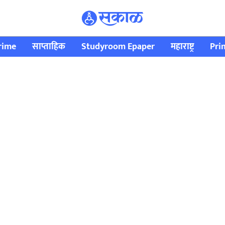
rime
साप्ताहिक
Studyroom Epaper
महाराष्ट्र
Pri