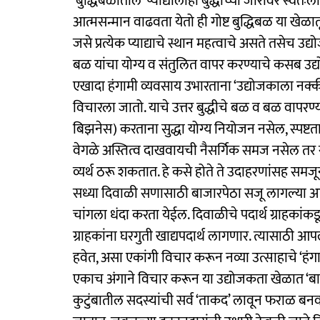
‘बुद्धिबळातील’ प्याद्यालाही बुद्धीच्या जोरावर स्वत
आत्मसन्मान वाढवता येतो ही गोष्ट बुद्धिबळ या खेळा
जसे प्रत्येक प्याद्याचे स्थान महत्वाचे असते तसेच 
बळ यांचा योग्य व संतुलित वापर करण्याचे कसब उद्य
एखादा हंगामी व्यवसाय उभारताना ‘उद्योजकाला नक्क
विचारला जातो. याचे उत्तर बुद्धीचे बळ व बळ वापरण्
बिझनेस) करताना सुद्धा योग्य नियोजन नसेल, स्पष्टता नस
वेगळे अस्तित्व दाखवायची नैसर्गिक समज नसेल तर 
व्यर्थ ठरू शकतात. हे कसे होते ते उदाहरणांसह समजून घ
सध्या दिवाळी सणासाठी बाजारपेठा सजू लागल्या आहे
चांगला धंदा करता येईल. दिवाळीचे पदार्थ ग्राहकांक
ग्राहकांना घरगुती खाद्यपदार्थ लागणार. त्यासाठी 
हवेत, असा एकांगी विचार करून नव्या उत्साहाचे ‘हं
एकाच अंगाने विचार करून या उद्योजकता खेळात ‘बाजा
कुटुंबातील सदस्यांची सर्व ‘ताकद’ लावून फराळ बनव