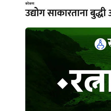
कोकण
उद्योग साकारताना बुद्