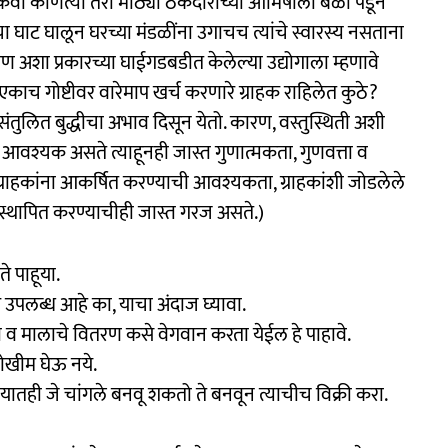
िंवा कोणत्या तरी मोठ्या ठेकेदाराच्या आमिषाला बळी पडून
ा घाट घालून घरच्या मंडळींना उगाचच त्यांचे स्वारस्य नसताना
पण अशा प्रकारच्या घाईगडबडीत केलेल्या उद्योगाला म्हणावे
एकाच गोष्टीवर वारेमाप खर्च करणारे ग्राहक राहिलेत कुठे?
ंतुलित बुद्धीचा अभाव दिसून येतो. कारण, वस्तुस्थिती अशी
आवश्यक असते त्याहूनही जास्त गुणात्मकता, गुणवत्ता व
ेवून ग्राहकांना आकर्षित करण्याची आवश्यकता, ग्राहकांशी जोडलेले
्रस्थापित करण्याचीही जास्त गरज असते.)
े पाहूया.
 उपलब्ध आहे का, याचा अंदाज घ्यावा.
्री व मालाचे वितरण कसे वेगवान करता येईल हे पाहावे.
ोखीम घेऊ नये.
सायातही जे चांगले बनवू शकतो ते बनवून त्याचीच विक्री करा.