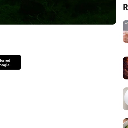
R
ferred
oogle