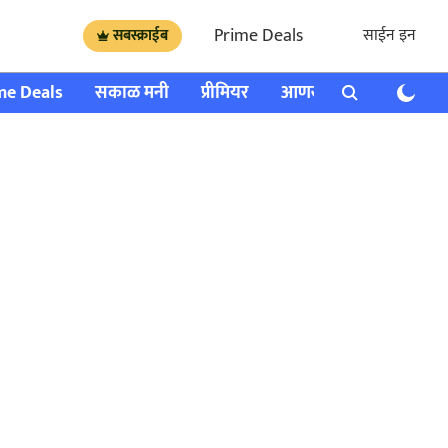
Prime Deals
साईन इन
सबस्क्राईब
me Deals
सकाळ मनी
प्रीमियर
आणखी
राशी भविष्य