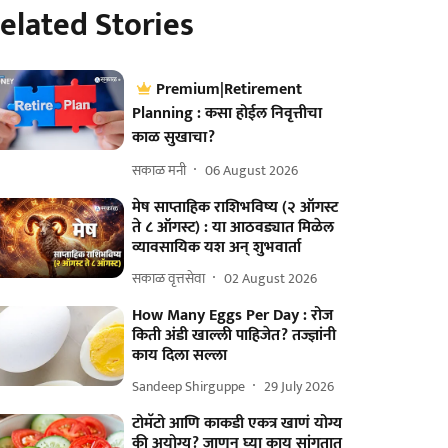
elated Stories
Premium|Retirement
Planning : कसा होईल निवृत्तीचा
काळ सुखाचा?
सकाळ मनी
06 August 2026
मेष साप्ताहिक राशिभविष्य (२ ऑगस्ट
ते ८ ऑगस्ट) : या आठवड्यात मिळेल
व्यावसायिक यश अन् शुभवार्ता
सकाळ वृत्तसेवा
02 August 2026
How Many Eggs Per Day : रोज
किती अंडी खाल्ली पाहिजेत? तज्ज्ञांनी
काय दिला सल्ला
Sandeep Shirguppe
29 July 2026
टोमॅटो आणि काकडी एकत्र खाणं योग्य
की अयोग्य? जाणून घ्या काय सांगतात