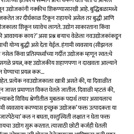
ःला राजाच्या इतकाच सन्मान प्राप्त करून घेता येतो व आपला
तून उद्योजकांनी नक्कीच शिकण्यासारखी आहे. बुद्धिबळामध्ये
उद्योजकतेत जर दीर्घकाळ टिकून राहायचे असेल तर बुद्धी आणि
ोजकाला शिकून घ्यावेच लागते. उद्योग साकारताना किंवा
ी आवश्यक काय?’ असा प्रश्न बऱ्याच वेळेला नवउद्योजकांकडून
याची योग्य बुद्धी असे देता येईल. हंगामी व्यवसाय (सीझनल
ेल किंवा प्रतिस्पर्ध्यांच्या गर्दीत उद्योजक म्हणून स्वत:चे
सगळे प्रयत्न, कष्ट उद्योजकीय शहाणपणा न दाखवता आल्याने
ेण्याचा प्रयत्न करू...
त. प्रत्येक नवउद्योजकाला खात्री असते की, या दिवाळीत
डून जास्त प्रमाणात विकत घेतले जातील. दिवाळी म्हटलं की,
आपल्याकडे विविध श्रेणीतील मुबलक पदार्थ तयार असायलाच
गामी व्यवसाय करण्यास इच्छुक उद्योजक’ फक्त उत्पादकता या
रपेठेचा’ कल न बघता, वस्तुस्थिती लक्षात न घेता फक्त
ायचा उद्योग सुरू करतात. त्यासाठी छोटी कर्जही घेतली