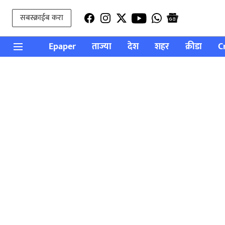
सबस्क्राईब करा
Epaper
ताज्या
देश
शहर
क्रीडा
C