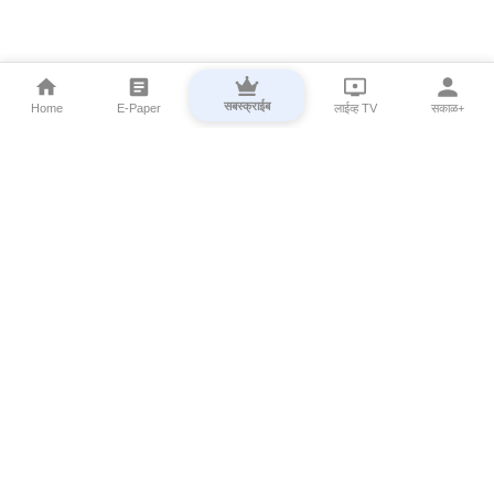
सबस्क्राईब
Home
E-Paper
लाईव्ह TV
सकाळ+
⌄
Marathi News
⌄
About Esakal
⌄
Digital Products
⌄
Sakal Programs