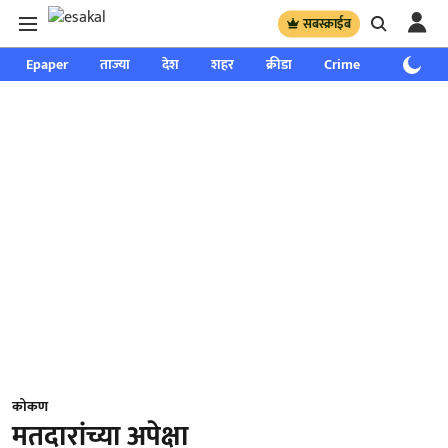
सबस्क्राईब
Epaper
ताज्या
देश
शहर
क्रीडा
Crime
साप्ताहिक
कोकण
मतदारांच्या अपेक्षा