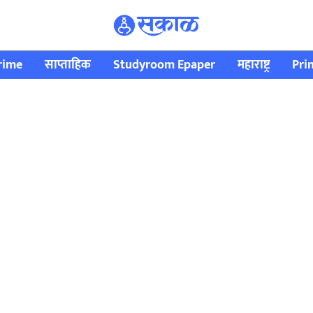
rime
साप्ताहिक
Studyroom Epaper
महाराष्ट्र
Pri