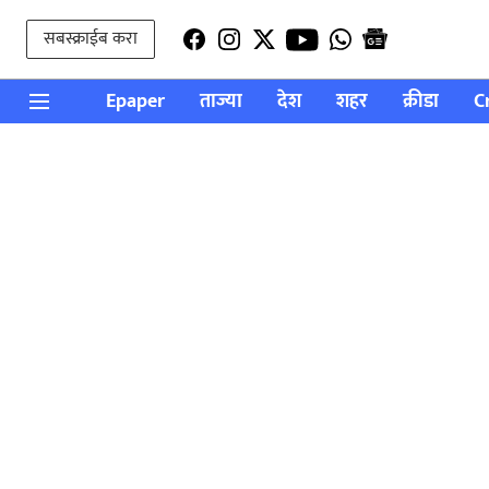
सबस्क्राईब करा
Epaper
ताज्या
देश
शहर
क्रीडा
C