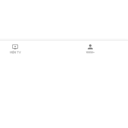
लाईव्ह TV
सकाळ+