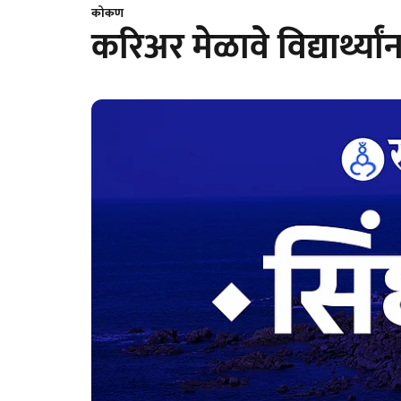
कोकण
करिअर मेळावे विद्यार्थ्य