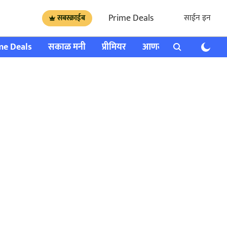
Prime Deals
साईन इन
सबस्क्राईब
me Deals
सकाळ मनी
प्रीमियर
आणखी
राशी भविष्य