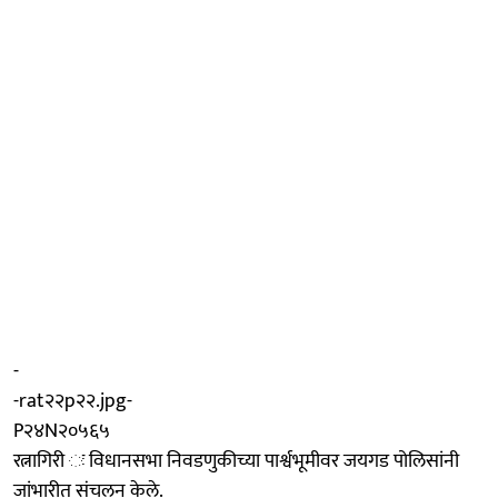
-
-rat२२p२२.jpg-
P२४N२०५६५
रत्नागिरी ः विधानसभा निवडणुकीच्या पार्श्वभूमीवर जयगड पोलिसांनी
जांभारीत संचलन केले.