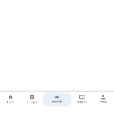
सबस्क्राईब
Home
E-Paper
लाईव्ह TV
सकाळ+