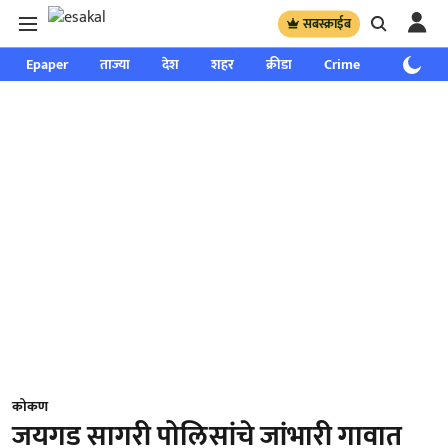
सबस्क्राईब
Epaper
ताज्या
देश
शहर
क्रीडा
Crime
साप्ताहिक
कोकण
जयगड सागरी पोलिसांचे जांभारी गावात