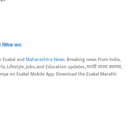
ठी
क्लिक करा
.
n Esakal and
Maharashtra News
. Breaking news from India,
, Lifestyle, Jobs, and Education updates, मराठी ताज्या बातम्या,
aja batmya on Esakal Mobile App. Download the Esakal Marathi