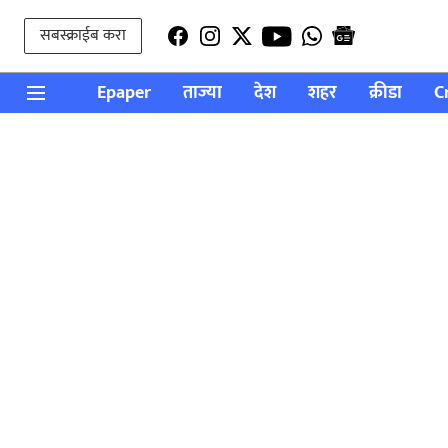
सबस्क्राईब करा
Epaper
ताज्या
देश
शहर
क्रीडा
C