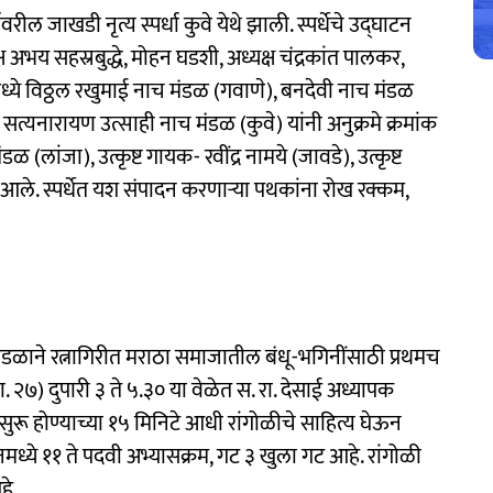
ील जाखडी नृत्य स्पर्धा कुवे येथे झाली. स्पर्धेचे उद्घाटन
भय सहस्रबुद्धे, मोहन घडशी, अध्यक्ष चंद्रकांत पालकर,
ामध्ये विठ्ठल रखुमाई नाच मंडळ (गवाणे), बनदेवी नाच मंडळ
त्यनारायण उत्साही नाच मंडळ (कुवे) यांनी अनुक्रमे क्रमांक
(लांजा), उत्कृष्ट गायक- रवींद्र नामये (जावडे), उत्कृष्ट
ले. स्पर्धेत यश संपादन करणाऱ्या पथकांना रोख रक्कम,
 मंडळाने रत्नागिरीत मराठा समाजातील बंधू-भगिनींसाठी प्रथमच
ा. २७) दुपारी ३ ते ५.३० या वेळेत स. रा. देसाई अध्यापक
ा सुरू होण्याच्या १५ मिनिटे आधी रांगोळीचे साहित्य घेऊन
नमध्ये ११ ते पदवी अभ्यासक्रम, गट ३ खुला गट आहे. रांगोळी
हे.