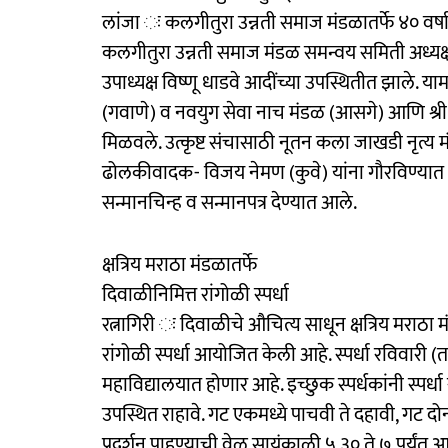
लांजा ः कलगीतुरा उन्नती समाज मंडळातर्फे ४० वर्षावर
कलगीतुरा उन्नती समाज मंडळ समन्वय समिती अध्यक्ष अ
उपाध्यक्ष विष्णू धाडवे आदींच्या उपस्थितीत झाले. य
(गवाणे) व नवयुग सेवा नाच मंडळ (आसगे) आणि श्री स
मिळवले. उत्कृष्ट संचासाठी नूतन कला जाखडी नृत्य मंडळ 
ढोलकीवादक- विजय नेमण (कुवे) यांना गौरविण्यात आ
सन्मानचिन्ह व सन्मानपत्र देण्यात आले.
क्षत्रिय मराठा मंडळातर्फे
दिवाळीनिमित्त रांगोळी स्पर्धा
रत्नागिरी ः दिवाळीचे औचित्य साधून क्षत्रिय मराठा
रांगोळी स्पर्धा आयोजित केली आहे. स्पर्धा रविवारी (त
महाविद्यालयात होणार आहे. इच्छुक स्पर्धकांनी स्पर्ध
उपस्थित राहावे. गट एकमध्ये पाचवी ते दहावी, गट दो
प्रदर्शन पाहण्याची वेळ सायंकाळी ५.३० ते ७ पर्यंत आ