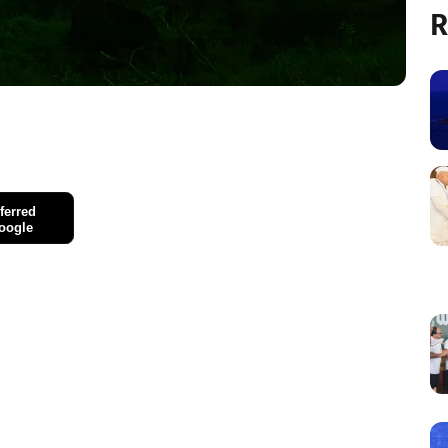
R
ferred
oogle