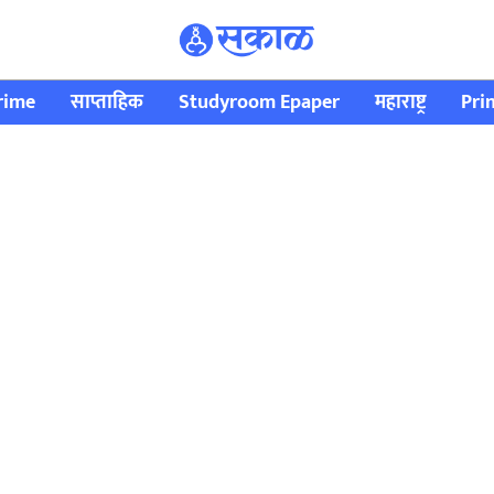
rime
साप्ताहिक
Studyroom Epaper
महाराष्ट्र
Pri