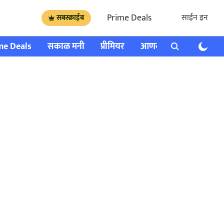
Prime Deals
साईन इन
सबस्क्राईब
me Deals
सकाळ मनी
प्रीमियर
आणखी
राशी भविष्य