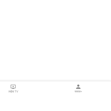
लाईव्ह TV
सकाळ+