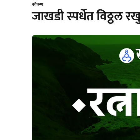
कोकण
जाखडी स्पर्धेत विठ्ठल र