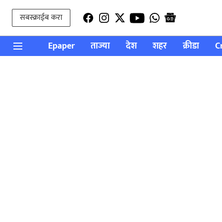
सबस्क्राईब करा
Epaper
ताज्या
देश
शहर
क्रीडा
C