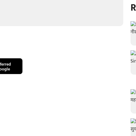
R
ferred
oogle