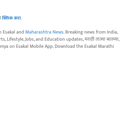
ठी
क्लिक करा
.
n Esakal and
Maharashtra News
. Breaking news from India,
, Lifestyle, Jobs, and Education updates, मराठी ताज्या बातम्या,
aja batmya on Esakal Mobile App. Download the Esakal Marathi