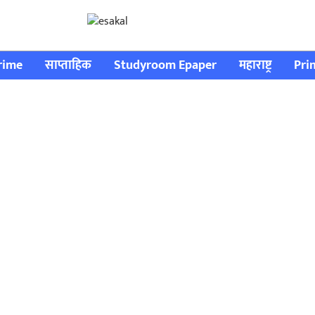
rime
साप्ताहिक
Studyroom Epaper
महाराष्ट्र
Pri