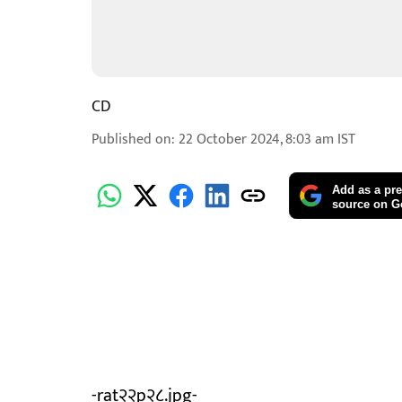
CD
Published on
:
22 October 2024, 8:03 am
IST
Add as a pre
source on G
-rat२२p२८.jpg-