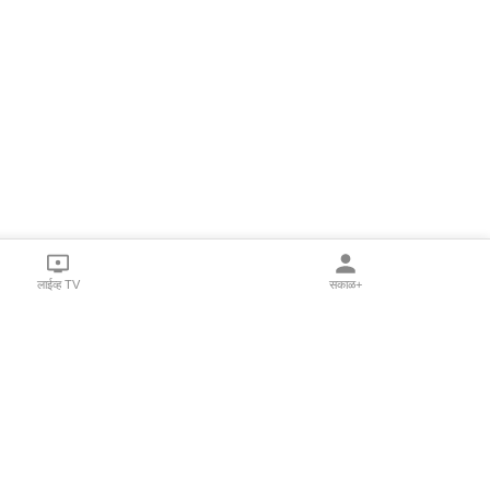
लाईव्ह TV
सकाळ+