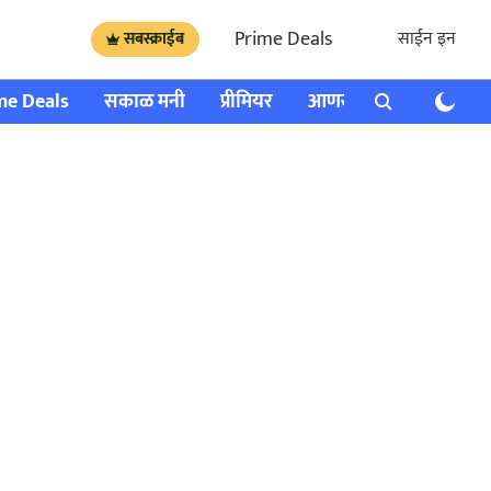
Prime Deals
साईन इन
सबस्क्राईब
me Deals
सकाळ मनी
प्रीमियर
आणखी
राशी भविष्य