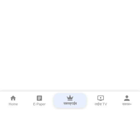
सबस्क्राईब
Home
E-Paper
लाईव्ह TV
सकाळ+