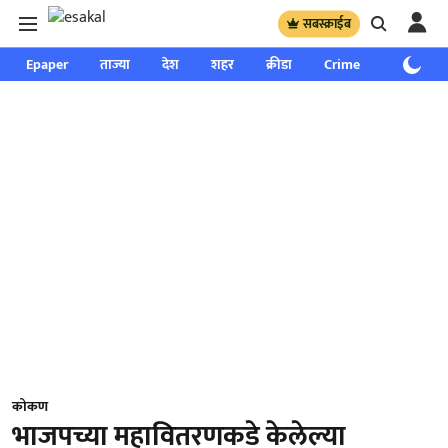
सबस्क्राईब
Epaper
ताज्या
देश
शहर
क्रीडा
Crime
साप्ताहिक
कोकण
भाजपच्या महावितरणकडे केलेल्या