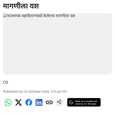
मागणीला यश
CD
Published on
:
22 October 2024, 7:12 am
IST
Add as a preferred
source on Google