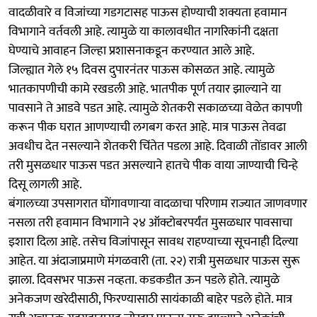
वादळीवारे व विजांच्या गडगटासह पाऊस होण्याची शक्यता हवामान
विभागाने वर्तवली आहे. त्यामुळे या कालावधीत नागरिकांनी दक्षता
घेण्याचे आवाहन जिल्हा प्रशासनाकडून करण्यात आले आहे.
जिल्ह्यात गेले १५ दिवस दुपारनंतर पाऊस कोसळत आहे. त्यामुळे
भातकापणीची कामे रखडली आहे. भातपीक पूर्ण तयार झाल्याने या
पावसाने ते आडवे पडत आहे. त्यामुळे शेतकरी सकाळच्या वेळेत कापणी
करून पीक घरात आणण्याची लगबग करत आहे. मात्र पाऊस तेवढा
अवधीच देत नसल्याने शेतकरी चिंतेत पडला आहे. दिवाळी तोंडावर आली
तरी मुसळधार पाऊस पडत असल्याने हातचे पीक वाया जाण्याची चिन्हे
दिसू लागली आहे.
बंगालच्या उपसागरात घोंगावणाऱ्या वादळाचा परिणाम राज्यात जाणवणार
नसला तरी हवामान विभागाने २४ ऑक्टोबरपर्यंत मुसळधार पावसाचा
इशारा दिला आहे. तसेच विजांपासून सावध राहण्याच्या सूचनाही दिल्या
आहेत. या अंदाजाप्रमाणे मंगळवारी (ता. २२) रात्री मुसळधार पाऊस सुरू
झाला. दिवसभर पाऊस नव्हता. कडकडीत ऊन पडले होते. त्यामुळे
अनेकजण खरेदीसाठी, फिरण्यासाठी सायंकाळी बाहेर पडले होते. मात्र