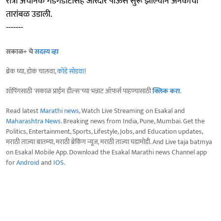
रात्री अचानक गडगडाटासह जोरदार पाऊस सुरू झाल्याने अनेकांची
तारांबळ उडाली.
-------
सकाळ+ चे
सदस्य व्हा
ब्रेक घ्या, डोकं चालवा,
कोडे सोडवा
!
शॉपिंगसाठी 'सकाळ प्राईम डील्स'च्या भन्नाट ऑफर्स पाहण्यासाठी
क्लिक करा
.
Read latest
Marathi news
, Watch Live Streaming on Esakal and
Maharashtra News
. Breaking news from India, Pune, Mumbai. Get the
Politics, Entertainment, Sports, Lifestyle, Jobs, and Education updates,
मराठी ताज्या बातम्या, मराठी ब्रेकिंग न्यूज, मराठी ताज्या घडामोडी. And Live taja batmya
on Esakal Mobile App. Download the Esakal Marathi news Channel app
for
Android
and
IOS
.