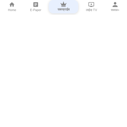
सबस्क्राईब
Home
E-Paper
लाईव्ह TV
सकाळ+
⌄
Marathi News
⌄
About Esakal
⌄
Digital Products
⌄
Sakal Programs
⌄
Print Products