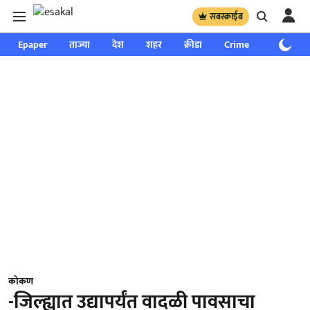
सबस्क्राईब
Epaper
ताज्या
देश
शहर
क्रीडा
Crime
साप्ताहिक
कोकण
-जिल्ह्यात उद्यापर्यंत वादळी पावसाचा