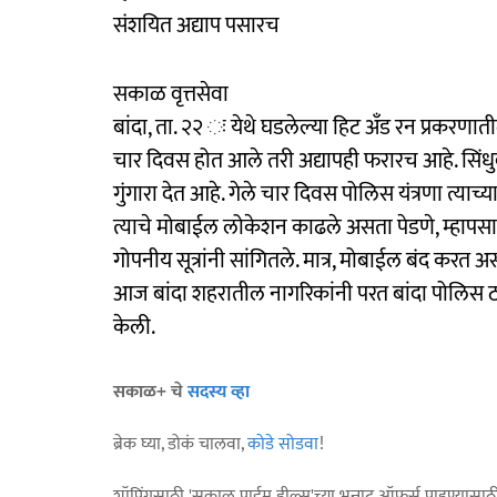
संशयित अद्याप पसारच
सकाळ वृत्तसेवा
बांदा, ता. २२ ः येथे घडलेल्या हिट अँड रन प्रकरणा
चार दिवस होत आले तरी अद्यापही फरारच आहे. सिंधुदु
गुंगारा देत आहे. गेले चार दिवस पोलिस यंत्रणा त्याच
त्याचे मोबाईल लोकेशन काढले असता पेडणे, म्हापस
गोपनीय सूत्रांनी सांगितले. मात्र, मोबाईल बंद करत
आज बांदा शहरातील नागरिकांनी परत बांदा पोलिस ठ
केली.
सकाळ+ चे
सदस्य व्हा
ब्रेक घ्या, डोकं चालवा,
कोडे सोडवा
!
शॉपिंगसाठी 'सकाळ प्राईम डील्स'च्या भन्नाट ऑफर्स पाहण्यासा