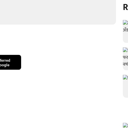
R
ferred
oogle