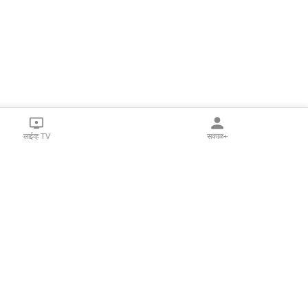
लाईव्ह TV
सकाळ+