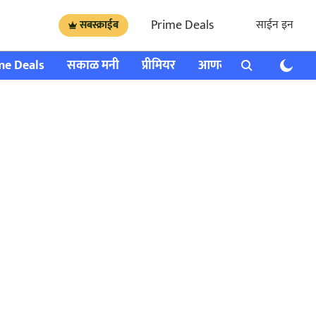
Prime Deals
साईन इन
सबस्क्राईब
me Deals
सकाळ मनी
प्रीमियर
आणखी
राशी भविष्य