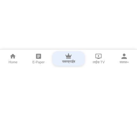
सबस्क्राईब
Home
E-Paper
लाईव्ह TV
सकाळ+
⌄
Marathi News
⌄
About Esakal