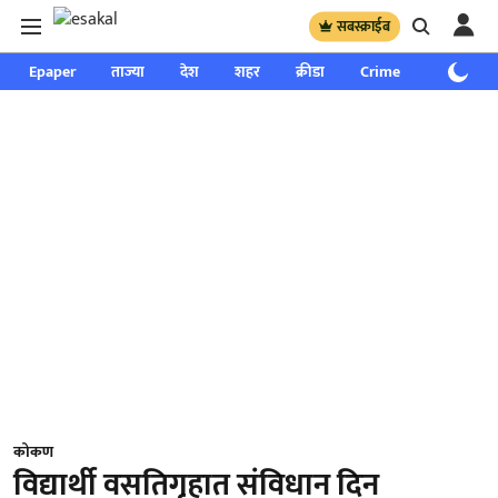
सबस्क्राईब
Epaper
ताज्या
देश
शहर
क्रीडा
Crime
साप्ताहिक
कोकण
विद्यार्थी वसतिगृहात संविधान दिन