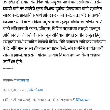
उपस्थित होते. यात वैयक्तीक गीत मयुरेश जोशी याने, सांघिक गीत प्रेम
दळवी याने तर शाखेचे मुख्य शिक्षक दुर्वांक होमकळस यांनी सुभाषित
सादर केले. प्रास्ताविक पार्थ आंबरकर यांनी केले. वक्ता परिचय अथर्व
लांजेकर यांनी करून दिला. प्रमुख वक्ता म्हणून अधिवक्ता सचिन रेमणे
यांनी संविधानाची रचना, इतिहास, विशिष्ट महत्वाच्या तरतुदी, मूलभूत
अधिकार आणि कर्तव्ये तसेच मूळ संविधान ग्रंथात प्राचीन समृद्ध हिंदू
संस्कृतीसंबंधी समाविष्ट केलेली विविध चित्रे याबाबत सविस्तर मार्गदर्शन
केले. संविधान साक्षर होण्यास आवाहन केले. संघ प्रार्थनेने कार्यक्रमाची
सांगता झाली. या प्रसंगी गोसेवा आयाम विभाग प्रचारक वैभव चव्हाण
उपस्थित होते.
--------
सकाळ+ चे
सदस्य व्हा
ब्रेक घ्या, डोकं चालवा,
कोडे सोडवा
!
शॉपिंगसाठी 'सकाळ प्राईम डील्स'च्या भन्नाट ऑफर्स पाहण्यासाठी
क्लिक करा
.
Read latest
Marathi news
, Watch Live Streaming on Esakal and