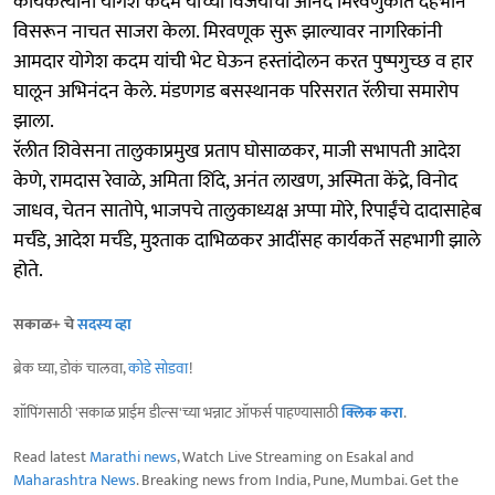
कार्यकर्त्यांनी योगेश कदम यांच्या विजयाचा आनंद मिरवणुकीत देहभान
विसरून नाचत साजरा केला. मिरवणूक सुरू झाल्यावर नागरिकांनी
आमदार योगेश कदम यांची भेट घेऊन हस्तांदोलन करत पुष्पगुच्छ व हार
घालून अभिनंदन केले. मंडणगड बसस्थानक परिसरात रॅलीचा समारोप
झाला.
रॅलीत शिवेसना तालुकाप्रमुख प्रताप घोसाळकर, माजी सभापती आदेश
केणे, रामदास रेवाळे, अमिता शिंदे, अनंत लाखण, अस्मिता केंद्रे, विनोद
जाधव, चेतन सातोपे, भाजपचे तालुकाध्यक्ष अप्पा मोरे, रिपाईंचे दादासाहेब
मर्चंडे, आदेश मर्चंडे, मुश्ताक दाभिळकर आदींसह कार्यकर्ते सहभागी झाले
होते.
सकाळ+ चे
सदस्य व्हा
ब्रेक घ्या, डोकं चालवा,
कोडे सोडवा
!
शॉपिंगसाठी 'सकाळ प्राईम डील्स'च्या भन्नाट ऑफर्स पाहण्यासाठी
क्लिक करा
.
Read latest
Marathi news
, Watch Live Streaming on Esakal and
Maharashtra News
. Breaking news from India, Pune, Mumbai. Get the