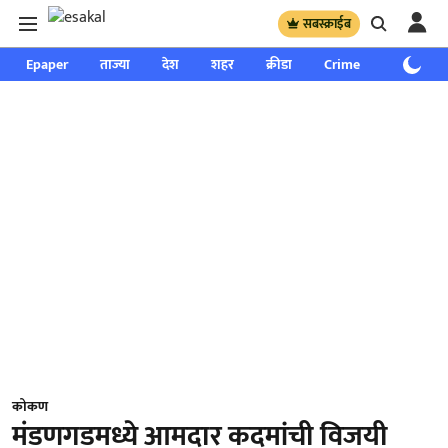
सबस्क्राईब
Epaper
ताज्या
देश
शहर
क्रीडा
Crime
साप्ताहिक
कोकण
मंडणगडमध्ये आमदार कदमांची विजयी