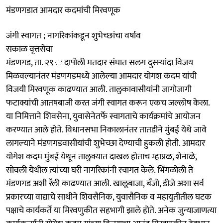
मंडणगडात आमदार कदमांची मिरवणूक
जंगी स्वागत ; नागरिकांकडून शुभेच्छांचा वर्षाव
सकाळ वृत्तसेवा
मंडणगड, ता. २९ ः दापोली मतदार संघात सलग दुसऱ्यांदा विजय
मिळवल्यानंतर मंडणगडमध्ये आलेल्या आमदार योगश कदम यांची
विजयी मिरवणूक काढण्यात आली. तालुकावासीयांनी जागोजागी
फटाक्यांची आतषबाजी करत जंगी स्वागत करून एकच जल्लोष केला.
या निमित्ताने शिवसेना, युवासेनेतर्फे स्वागताचे कार्यक्रमांचे आयोजन
करण्यात आले होते. विधानसभा निकालानंतर तातडीने मुंबई येथे जावे
लागल्याने मंडणगडवासीयांची शुभेच्छा देण्याची हुकली होती. आमदार
योगेश कदम मुंबई येथून तालुक्यात दाखल होताच म्हाप्रळ, शेनाळे,
सोवली येथील त्यांच्या घरी नागरिकांनी स्वागत केले. भिंगळोली ते
मंडणगड अशी रॅली काढण्यात आली. खालूबाजा, बँजो, डीजे अशा सर्व
प्रकारच्या वाद्याचे साथीने शिवसैनिक, युवासैनिक व महायुतीतील घटक
पक्षाचे कार्यकर्ते या मिरवणुकीत सहभागी झाले होते. अनेक जुन्याजाणत्या