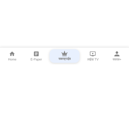
सबस्क्राईब
Home
E-Paper
लाईव्ह TV
सकाळ+
⌄
Marathi News
⌄
About Esakal