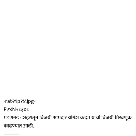
-rat२९p१४.jpg-
P२४N२८३०८
मंडणगड : शहरातून विजयी आमदार योगेश कदम यांची विजयी मिरवणूक
काढण्यात आली.
----------