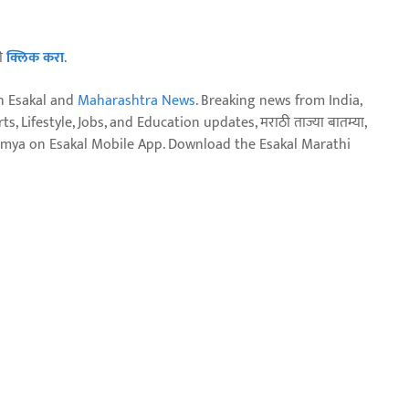
ठी
क्लिक करा
.
n Esakal and
Maharashtra News
. Breaking news from India,
, Lifestyle, Jobs, and Education updates, मराठी ताज्या बातम्या,
aja batmya on Esakal Mobile App. Download the Esakal Marathi