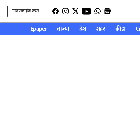
सबस्क्राईब करा
Epaper
ताज्या
देश
शहर
क्रीडा
C