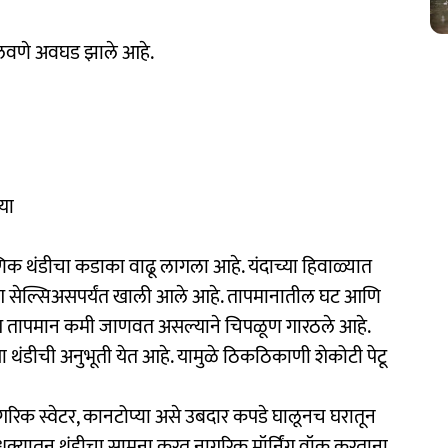
चालवणे अवघड झाले आहे.
्या
िक थंडीचा कडाका वाढू लागला आहे. यंदाच्या हिवाळ्यात
श सेल्सिअसपर्यंत खाली आले आहे. तापमानातील घट आणि
दोन अंश तापमान कमी जाणवत असल्याने चिपळूण गारठले आहे.
 थंडीची अनुभूती येत आहे. यामुळे ठिकठिकाणी शेकोटी पेटू
गरिक स्वेटर, कानटोप्या असे उबदार कपडे घालूनच घरातून
धुक्यातून थंडीचा सामना करत नागरिक मॉर्निंग वॉक करताना