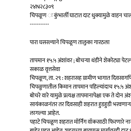
२४N२८३०९
चिपळूण ः कुंभार्ली घाटात दाट धुक्यामुळे वाहन 
-----------
पारा घसरल्याने चिपळूण तालुका गारठला
तापमान १५.५ अंशांवर ; बोचऱ्या थंडीने शेकोट्या पेटल
सकाळ वृत्तसेवा
चिपळूण, ता. २९ : शहरासह ग्रामीण भागात दिवसागण
चिपळुणातील किमान तापमान पहिल्यांदाच १५.५ अं
बोचरे वारे यामुळे प्रत्यक्ष तापमानापेक्षा एक ते 
सायंकाळनंतर तर दिवसाही शहरात हुडहुडी भरवणाऱ्‍या
लागल्या आहेत.
पहाटे चिपळूण शहरात मॉर्निंग वॉकसाठी फिरणारे ना
बाहेर पडत आहेत. शहराच्या बायपास मार्गावरही दाट 