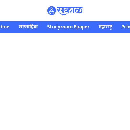
rime
साप्ताहिक
Studyroom Epaper
महाराष्ट्र
Pri