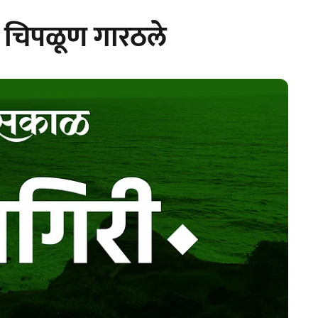
े चिपळूण गारठले