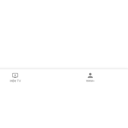
लाईव्ह TV
सकाळ+