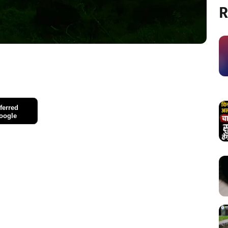
R
ferred
oogle