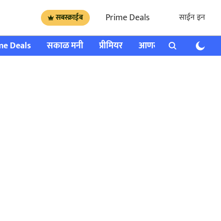
Prime Deals
साईन इन
सबस्क्राईब
me Deals
सकाळ मनी
प्रीमियर
आणखी
राशी भविष्य