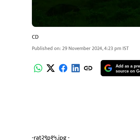
CD
Published on
:
29 November 2024, 4:23 pm
IST
Add as a pre
source on G
-rat२९p१५.jpg -