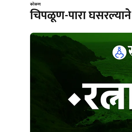
कोकण
चिपळूण-पारा घसरल्यान