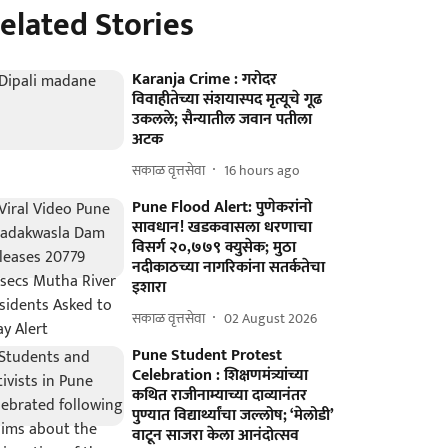
elated Stories
Karanja Crime : गरोदर
विवाहीतेच्या संशयास्पद मृत्यूचे गूढ
उकलले; सैन्यातील जवान पतीला
अटक
सकाळ वृत्तसेवा
16 hours ago
Pune Flood Alert: पुणेकरांनो
सावधान! खडकवासला धरणाचा
विसर्ग २०,७७९ क्युसेक; मुठा
नदीकाठच्या नागरिकांना सतर्कतेचा
इशारा
सकाळ वृत्तसेवा
02 August 2026
Pune Student Protest
Celebration : शिक्षणमंत्र्यांच्या
कथित राजीनाम्याच्या दाव्यानंतर
पुण्यात विद्यार्थ्यांचा जल्लोष; ‘मेलोडी’
वाटून साजरा केला आनंदोत्सव