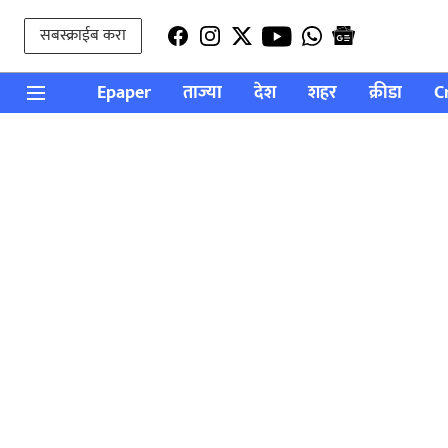
सबस्क्राईब करा
Epaper
ताज्या
देश
शहर
क्रीडा
C