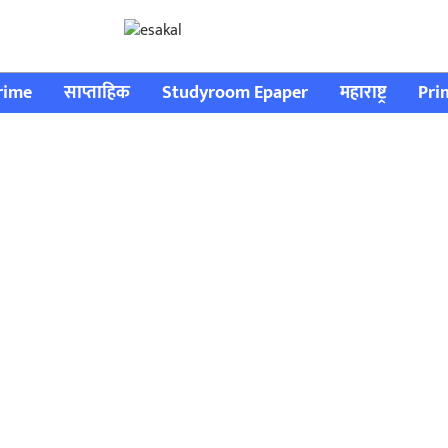
rime
साप्ताहिक
Studyroom Epaper
महाराष्ट्र
Pri