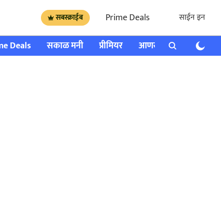
Prime Deals
साईन इन
सबस्क्राईब
me Deals
सकाळ मनी
प्रीमियर
आणखी
राशी भविष्य