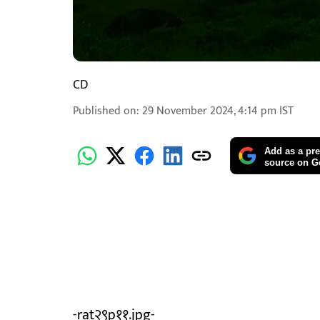
CD
Published on
:
29 November 2024, 4:14 pm
IST
Add as a pre
source on G
-rat२९p११.jpg-