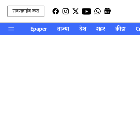
सबस्क्राईब करा
Epaper
ताज्या
देश
शहर
क्रीडा
C