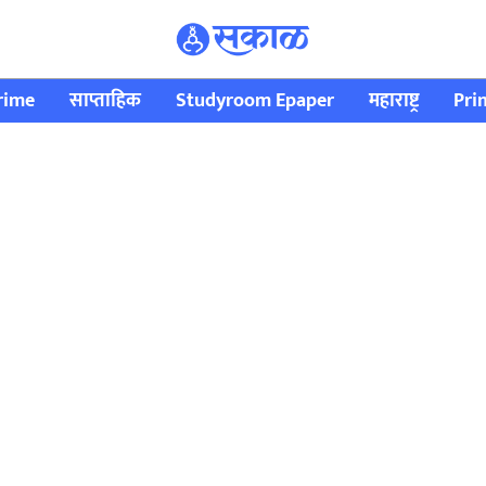
rime
साप्ताहिक
Studyroom Epaper
महाराष्ट्र
Pri