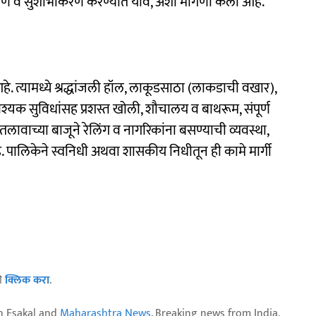
करण व सुशोभीकरण करण्यात यावे, अशी मागणी केली आहे.
. त्यामध्ये श्रद्धांजली हॉल, लाकूडसाठा (लाकडाची वखार),
वश्यक सुविधांसह प्रशस्त खोली, शौचालय व बाथरूम, संपूर्ण
ावाच्या बाजूने रेलिंग व नागरिकांना बसण्याची व्यवस्था,
 पालिकेने स्वनिधी अथवा शासकीय निधीतून ही कामे मार्गी
ठी
क्लिक करा
.
n Esakal and
Maharashtra News
. Breaking news from India,