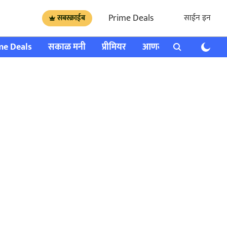
Prime Deals
साईन इन
सबस्क्राईब
me Deals
सकाळ मनी
प्रीमियर
आणखी
राशी भविष्य