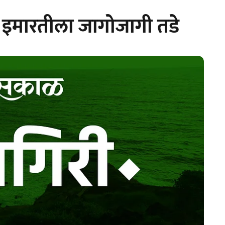
ल इमारतीला जागोजागी तडे