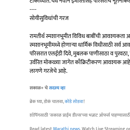
टाकाव्यात. येथे नवीन इमारतीसह परिसराचे नूतनी
----
सोयीसुविधांची गरज
रामतीर्थ स्मशानभूमीत विविध बाबींची आवश्यकता आहे
स्मशानभूमीमध्ये होणाऱ्या धार्मिक विधीसाठी सर्व आ
परिसरात एलईडी दिवे, मुबलक पाणीसाठा व पुरवठा, तल
उर्वरित मोकळ्या जागेत काँक्रिटीकरण आवश्यक आहे.
लागणे गरजेचे आहे.
सकाळ+ चे
सदस्य व्हा
ब्रेक घ्या, डोकं चालवा,
कोडे सोडवा
!
शॉपिंगसाठी 'सकाळ प्राईम डील्स'च्या भन्नाट ऑफर्स पाहण्यासा
Read latest
Marathi news
, Watch Live Streaming o