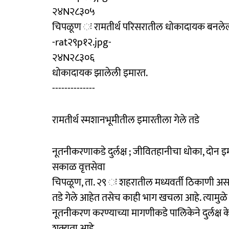
२४N२८३०५
चिपळूण ः रामतीर्थ परिसरातील धोकादायक बनलेल्य
-rat२९p१२.jpg-
२४N२८३०६
धोकादायक झालेली इमारत.
--------------
रामतीर्थ स्मशानभूमीतील इमारतीला गेले तडे
नूतनीकरणाकडे दुर्लक्ष ; जीवितहानीचा धोका, दोन
सकाळ वृत्तसेवा
चिपळूण, ता. २९ ः शहरातील मध्यवर्ती ठिकाणी अस
तडे गेले आहेत तसेच काही भाग खचला आहे. त्यामु
नूतनीकरण करण्याच्या मागणीकडे पालिकेने दुर्लक्
शक्यता आहे.