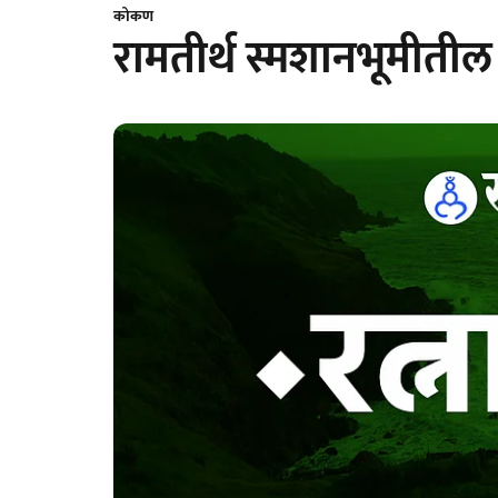
कोकण
रामतीर्थ स्मशानभूमीती