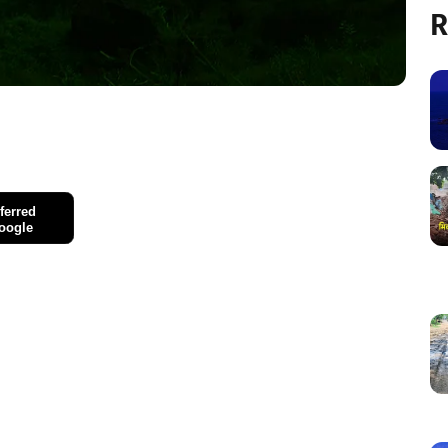
R
ferred
oogle