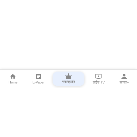
सबस्क्राईब
Home
E-Paper
लाईव्ह TV
सकाळ+