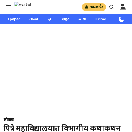
सबस्क्राईब
Epaper
ताज्या
देश
शहर
क्रीडा
Crime
साप्ताहिक
कोकण
पित्रे महाविद्यालयात विभागीय कथाकथन