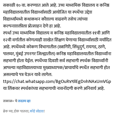
सकाळी १० वा. करण्यात आले आहे. उच्च माध्यमिक विद्यालय व कनिष्ठ
महाविद्यालयातील विद्यार्थ्यांसाठी आयोजित या स्पर्धेचा उद्देश
विद्यार्थ्यांमध्ये कथाकथन कौशल्य वाढवणे तसेच त्यांच्या
कल्पनाशक्तीला प्रोत्साहन देणे हा आहे.
स्पर्धा उच्च माध्यमिक विद्यालय व कनिष्ठ महाविद्यालयातील ११वी आणि
१२वी वर्गातील कोणत्याही शाखेत शिक्षण घेणाऱ्या विद्यार्थ्यांसाठी मर्यादित
आहे. स्पर्धेमध्ये कोकण विभागातील (रत्नागिरी, सिंधुदुर्ग, रायगड, ठाणे,
पालघर, मुंबई उपनगर जिल्ह्यातील) कनिष्ठ महाविद्यालयातील विद्यार्थ्यांना
सहभागी होता येईल. स्पर्धेच्या दिवशी सर्व सहभागी स्पर्धक विद्यार्थ्यांनी
आपल्या महाविद्यालयाच्या मुख्याध्यापक/प्राचार्यांचे स्पर्धेत सहभागी होत
असल्याचे पत्र घेऊन यावे लागेल.
ttps://chat.whatsapp.com/BgOuR४९llEgD०hNAxUmVGp
या लिंकवर स्पर्धकांच्या सहभागाची नावनोंदणी करणे अनिवार्य आहे.
सकाळ+ चे
सदस्य व्हा
ब्रेक घ्या, डोकं चालवा,
कोडे सोडवा
!