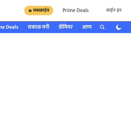
Prime Deals
साईन इन
सबस्क्राईब
me Deals
सकाळ मनी
प्रीमियर
आणखी
राशी भविष्य