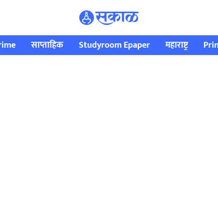
rime
साप्ताहिक
Studyroom Epaper
महाराष्ट्र
Pri