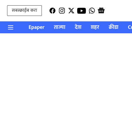
सबस्क्राईब करा
Epaper
ताज्या
देश
शहर
क्रीडा
C