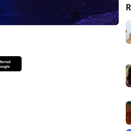
R
ferred
oogle