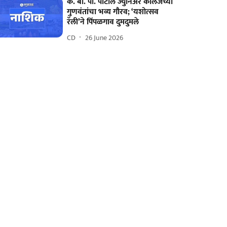
कै. बी. पी. पाटील ज्युनिअर कॉलेजच्या
गुणवंतांचा भव्य गौरव; ‘यशोत्सव
रॅली’ने पिंपळगाव दुमदुमले
CD
26 June 2026