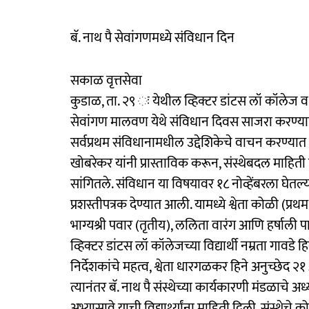
बॅ. नाथ पै सेवांगणमध्ये संविधान दिन
सकाळ वृत्तसेवा
कुडाळ, ता. २९ ः येथील व्हिक्टर डांटस लॉ कॉलेज व बॅ
सेवांगण मालवण येथे संविधान दिवस साजरा करण्य
सर्वप्रथम संविधानामधील उद्देशिकेचे वाचन करण्यात आल
खोबरेकर यांनी प्रास्ताविक करून, संस्थेबदल माहिती द
सांगितले. संविधान या विषयावर १८ नोव्हेंबरला घेतल्या
प्रशस्तीपत्रक देण्यात आली. यामध्ये श्वेता कोळी (प्
भाग्यश्री पवार (तृतीय), ललिता वारंग आणि हर्षाली पात
व्हिक्टर डांटस लॉ कॉलेजच्या विद्यार्थी नम्रता गावड
निर्देशकांचे महत्व, श्वेता धारगळकर हिने अनुच्छेद २१
त्यानंतर बॅ. नाथ पै संस्थेच्या कार्यकारणी मंडळाचे 
अभ्यासावे याची विद्यार्थ्यांना माहिती दिली. संस्थेचे 