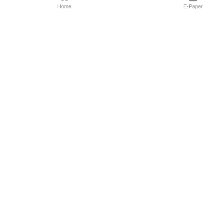
Home
E-Paper
Follow Us
Marathi News
Maharashtra N
Entertainment 
Sports News
Mumbai News