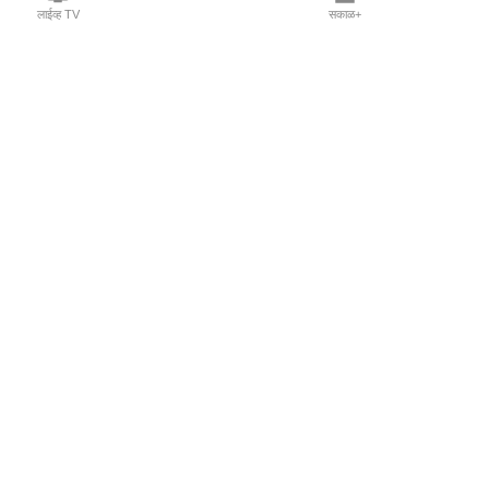
लाईव्ह TV
सकाळ+
l Programs
Print Products
Sakal Saptahik
hka
Family Doctor
 Crowdfunding
Sakal Publications
orm Pune India