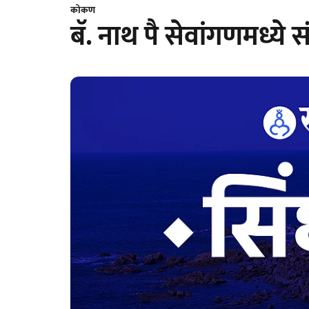
कोकण
बॅ. नाथ पै सेवांगणमध्ये 