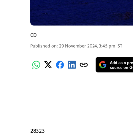
CD
Published on
:
29 November 2024, 3:45 pm
IST
Add as a pre
source on G
28323