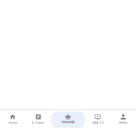
सबस्क्राईब
Home
E-Paper
लाईव्ह TV
सकाळ+