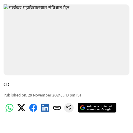
CD
Published on
:
29 November 2024, 5:13 pm
IST
Add as a preferred
source on Google