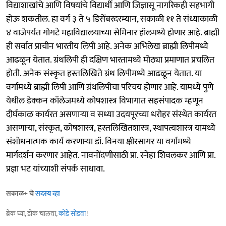
विद्याशाखांचे आणि विषयांचे विद्यार्थी आणि जिज्ञासू नागरिकही सहभागी
होऊ शकतील. हा वर्ग ३ ते ५ डिसेंबरदरम्यान, सकाळी ११ ते संध्याकाळी
४ वाजेपर्यंत गोगटे महाविद्यालयाच्या सेमिनार हॉलमध्ये होणार आहे. ब्राह्मी
ही सर्वात प्राचीन भारतीय लिपी आहे. अनेक अभिलेख ब्राह्मी लिपीमध्ये
आढळून येतात. ग्रंथलिपी ही दक्षिण भारतामध्ये मोठ्या प्रमाणात प्रचलित
होती. अनेक संस्कृत हस्तलिखिते ग्रंथ लिपीमध्ये आढळून येतात. या
वर्गामध्ये ब्राह्मी लिपी आणि ग्रंथलिपीचा परिचय होणार आहे. यामध्ये पुणे
येथील डेक्कन कॉलेजमध्ये कोषशास्त्र विभागात सहसंपादक म्हणून
दीर्घकाळ कार्यरत असणाऱ्या व सध्या उदयपूरच्या धरोहर संस्थेत कार्यरत
असणाऱ्या, संस्कृत, कोषशास्त्र, हस्तलिखितशास्त्र, स्थापत्यशास्त्र यामध्ये
संशोधनात्मक कार्य करणाऱ्या डॉ. विनया क्षीरसागर या वर्गामध्ये
मार्गदर्शन करणार आहेत. नावनोंदणीसाठी प्रा. स्नेहा शिवलकर आणि प्रा.
प्रज्ञा भट यांच्याशी संपर्क साधावा.
सकाळ+ चे
सदस्य व्हा
ब्रेक घ्या, डोकं चालवा,
कोडे सोडवा
!