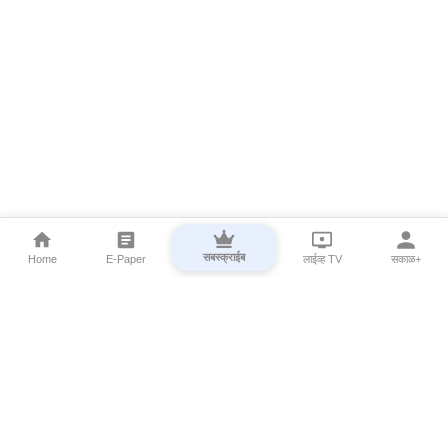
सबस्क्राईब
Home
E-Paper
लाईव्ह TV
सकाळ+