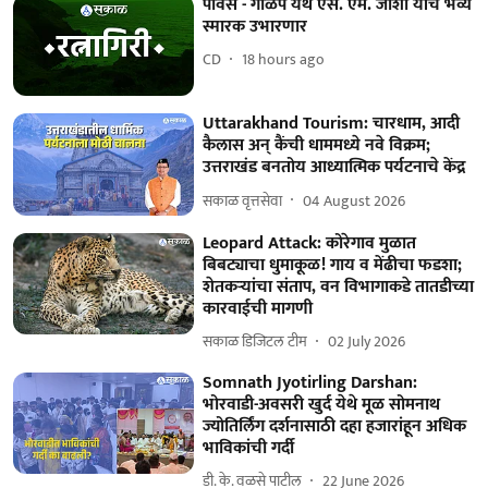
पावस - गोळप येथे एस. एम. जोशी यांचे भव्य
स्मारक उभारणार
CD
18 hours ago
Uttarakhand Tourism: चारधाम, आदी
कैलास अन् कैंची धाममध्ये नवे विक्रम;
उत्तराखंड बनतोय आध्यात्मिक पर्यटनाचे केंद्र
सकाळ वृत्तसेवा
04 August 2026
Leopard Attack: कोरेगाव मुळात
बिबट्याचा धुमाकूळ! गाय व मेंढीचा फडशा;
शेतकऱ्यांचा संताप, वन विभागाकडे तातडीच्या
कारवाईची मागणी
सकाळ डिजिटल टीम
02 July 2026
Somnath Jyotirling Darshan:
भोरवाडी-अवसरी खुर्द येथे मूळ सोमनाथ
ज्योतिर्लिंग दर्शनासाठी दहा हजारांहून अधिक
भाविकांची गर्दी
डी. के. वळसे पाटील
22 June 2026