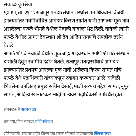
सकाळ वृत्तसेवा
म्हापण, ता. २९ ः राजापूर मतदारसंघात भरघोस मताधिक्याने विजयी
झाल्यानंतर नवनिर्वाचित आमदार किरण सामंत यांनी आपल्या मूळ गाव
असलेल्या परुळे भोगवे येथील नेवाळी गावाला भेट दिली. यावेळी त्यांनी
परुळे येथील जागृत देवस्थान श्री देव आदिनारायणचे सपत्नीक दर्शन
घेतले.
आपले भोगवे नेवाळी येथील मूळ ब्राह्मण देवस्थान आणि श्री मठ संस्थान
दाभोली देवून स्वामींचे दर्शन घेतले. राजापूर मतदारसंघाचे आमदार
झाल्यानंतर प्रथमच आपल्या मूळ गावी आलेल्या किरण सामंत यांचे
परुळे येथे पदाधिकारी यांच्याकडून स्वागत करण्यात आले. यावेळी
शिवसेना उपजिल्हाप्रमुख सचिन देसाई, माजी सरपंच महेश सामंत, नूपूर
सामंत, आदित्य खानोलकर आदी मान्यवर पदाधिकारी उपस्थित होते.
सकाळ+ चे
सदस्य व्हा
ब्रेक घ्या, डोकं चालवा,
कोडे सोडवा
!
शॉपिंगसाठी 'सकाळ प्राईम डील्स'च्या भन्नाट ऑफर्स पाहण्यासाठी
क्लिक करा
.