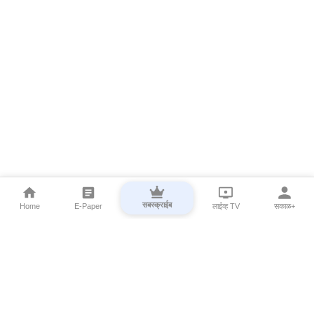
सबस्क्राईब
Home
E-Paper
लाईव्ह TV
सकाळ+