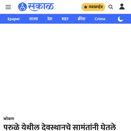
सबस्क्राईब
Epaper
ताज्या
देश
शहर
क्रीडा
Crime
साप्ताहिक
कोकण
परुळे येथील देवस्थानचे सामंतांनी घेतले