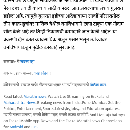
करून येथील लाकूड सावर्डेमध्ये आणल्याचा आणि या खरेदी-विक्रीतील
पैसा दहशतवादी कारवायांसाठी वापरला जात असल्याचा संशय गुजरात
इडीला आहे. त्यामुळे गुजरात इडीच्या आदेशावरून सावर्डे परिसरातील
तीन कातभट्ट्यांवर नाशिक येथील वनविभागाने छापा टाकून एक गोदाम
सील केले आहे तर तिन्ही ठिकाणची कागदपत्रे जप्त केली आहेत. या
प्रकरणी दोन कात व्यावसायिक अजून पसार असून त्यांच्यावर
वनविभागाकडून पुढील कारवाई सुरू आहे.
सकाळ+ चे
सदस्य व्हा
ब्रेक घ्या, डोकं चालवा,
कोडे सोडवा
!
शॉपिंगसाठी 'सकाळ प्राईम डील्स'च्या भन्नाट ऑफर्स पाहण्यासाठी
क्लिक करा
.
Read latest
Marathi news
, Watch Live Streaming on Esakal and
Maharashtra News
. Breaking news from India, Pune, Mumbai. Get the
Politics, Entertainment, Sports, Lifestyle, Jobs, and Education updates,
मराठी ताज्या बातम्या, मराठी ब्रेकिंग न्यूज, मराठी ताज्या घडामोडी. And Live taja batmya
on Esakal Mobile App. Download the Esakal Marathi news Channel app
for
Android
and
IOS
.