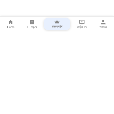
सबस्क्राईब
Home
E-Paper
लाईव्ह TV
सकाळ+
⌄
Marathi News
⌄
About Esakal
⌄
Digital Products
⌄
Sakal Programs