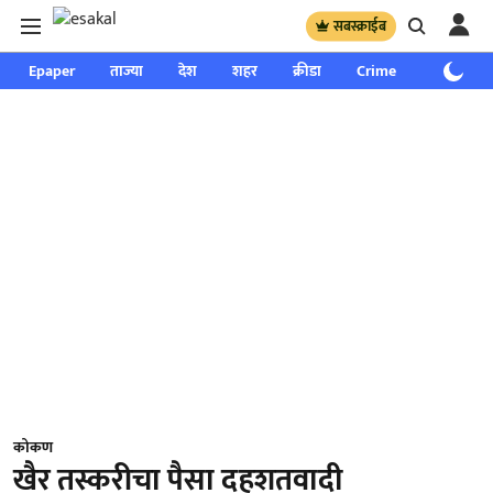
सबस्क्राईब
Epaper
ताज्या
देश
शहर
क्रीडा
Crime
साप्ताहिक
कोकण
खैर तस्करीचा पैसा दहशतवादी