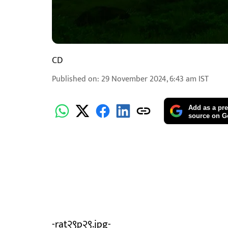
CD
Published on
:
29 November 2024, 6:43 am
IST
Add as a pre
source on G
-rat२९p२९.jpg-