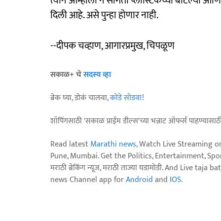
त्याने आम्हाला न सांगता प्लास्टिकच्या बाटल्या 
दिली आहे. असे पुन्हा होणार नाही.
--दीपक चव्हाण, आगारप्रमुख, चिपळूण
सकाळ+ चे
सदस्य व्हा
ब्रेक घ्या, डोकं चालवा,
कोडे सोडवा
!
शॉपिंगसाठी 'सकाळ प्राईम डील्स'च्या भन्नाट ऑफर्स पाहण्यासा
Read latest
Marathi news
, Watch Live Streaming o
Pune, Mumbai. Get the Politics, Entertainment, Sports
मराठी ब्रेकिंग न्यूज, मराठी ताज्या घडामोडी. And Live t
news Channel app for
Android
and
IOS
.