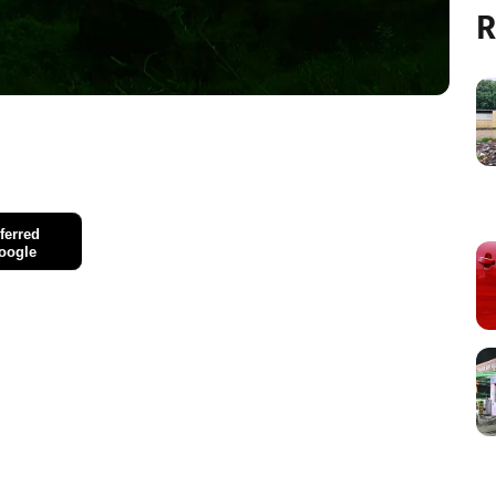
R
ferred
oogle