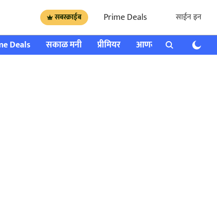
Prime Deals
साईन इन
सबस्क्राईब
me Deals
सकाळ मनी
प्रीमियर
आणखी
राशी भविष्य