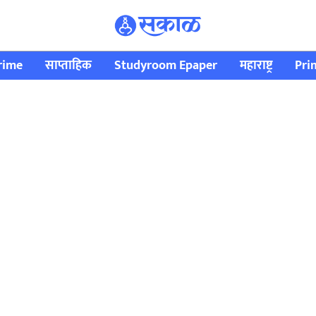
rime
साप्ताहिक
Studyroom Epaper
महाराष्ट्र
Pri