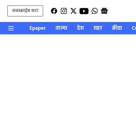
सबस्क्राईब करा
Epaper
ताज्या
देश
शहर
क्रीडा
C