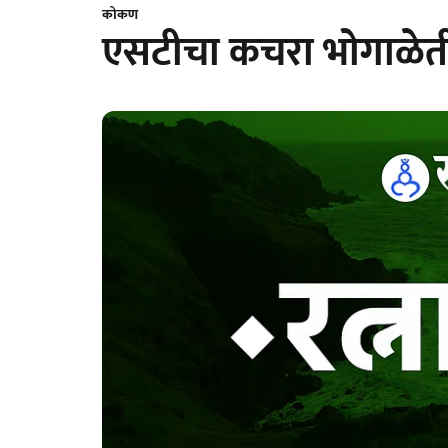
कोकण
एसटीचा कचरा भोगाळेती