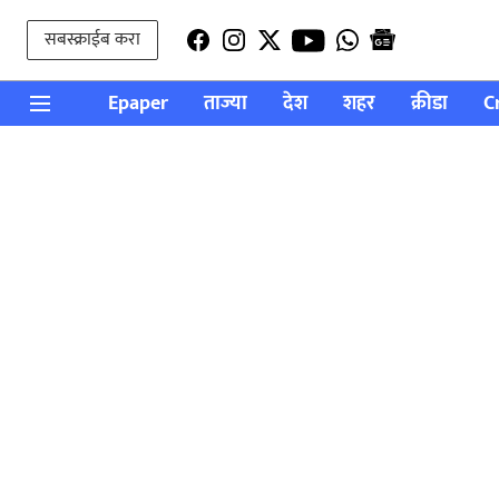
सबस्क्राईब करा
Epaper
ताज्या
देश
शहर
क्रीडा
C