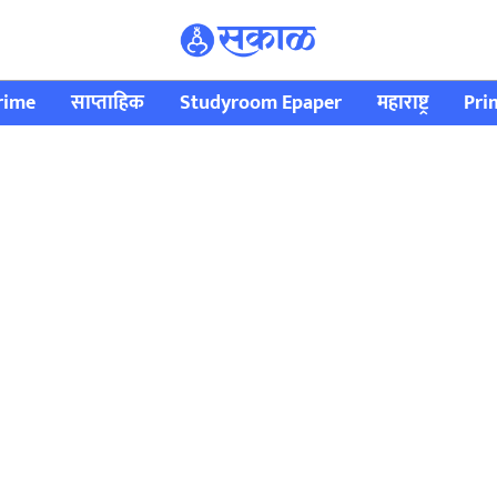
rime
साप्ताहिक
Studyroom Epaper
महाराष्ट्र
Pri