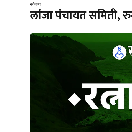
कोकण
लांजा पंचायत समिती, र