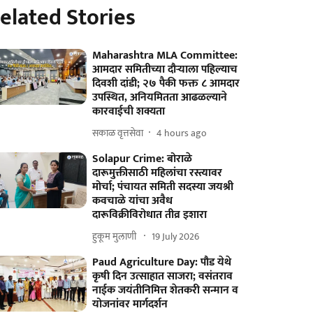
elated Stories
Maharashtra MLA Committee:
आमदार समितीच्या दौऱ्याला पहिल्याच
दिवशी दांडी; २७ पैकी फक्त ८ आमदार
उपस्थित, अनियमितता आढळल्याने
कारवाईची शक्यता
सकाळ वृत्तसेवा
4 hours ago
Solapur Crime: बोराळे
दारूमुक्तीसाठी महिलांचा रस्त्यावर
मोर्चा; पंचायत समिती सदस्या जयश्री
कवचाळे यांचा अवैध
दारूविक्रीविरोधात तीव्र इशारा
हुकूम मुलाणी ​
19 July 2026
Paud Agriculture Day: पौड येथे
कृषी दिन उत्साहात साजरा; वसंतराव
नाईक जयंतीनिमित्त शेतकरी सन्मान व
योजनांवर मार्गदर्शन