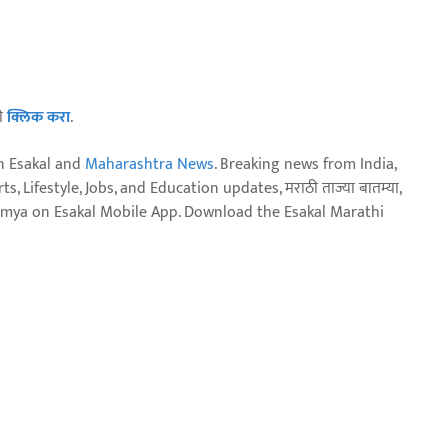
ठी
क्लिक करा
.
n Esakal and
Maharashtra News
. Breaking news from India,
, Lifestyle, Jobs, and Education updates, मराठी ताज्या बातम्या,
aja batmya on Esakal Mobile App. Download the Esakal Marathi