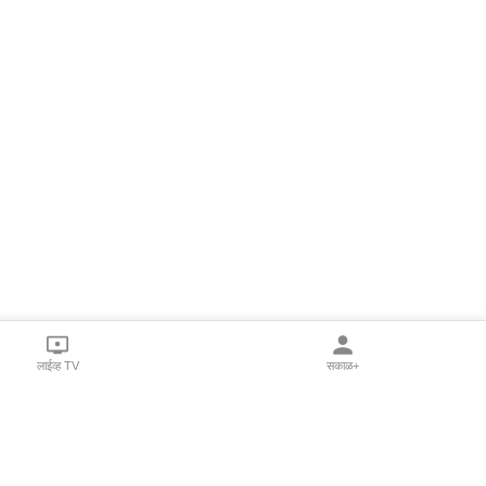
लाईव्ह TV
सकाळ+