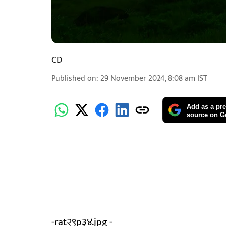
CD
Published on
:
29 November 2024, 8:08 am
IST
Add as a pre
source on G
-rat२९p३४.jpg -