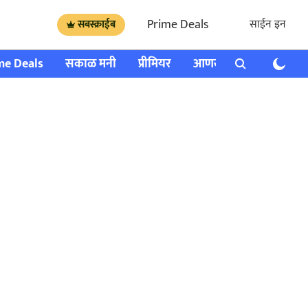
Prime Deals
साईन इन
सबस्क्राईब
me Deals
सकाळ मनी
प्रीमियर
आणखी
राशी भविष्य