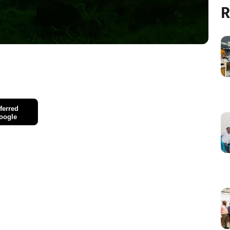
R
ferred
oogle