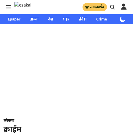
सबस्क्राईब
Epaper
ताज्या
देश
शहर
क्रीडा
Crime
साप्ताहिक
कोकण
क्राईम