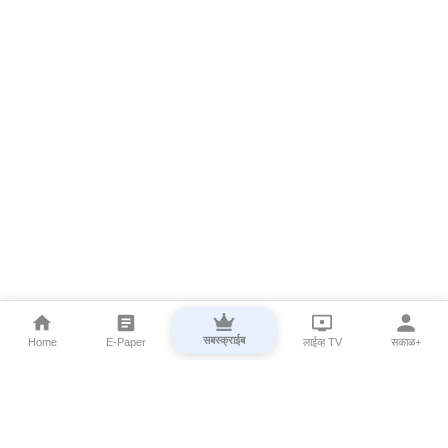
सबस्क्राईब
Home
E-Paper
लाईव्ह TV
सकाळ+