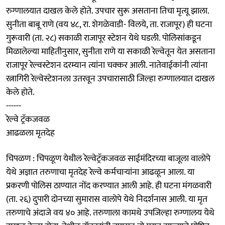
रुग्णालयात दाखल केले होते. उपचार सुरू असताना तिचा मृत्यू झाला.
सुनीता बाबू राणे (वय ४८, रा. शेगळेवाडी- विलये, ता. राजापूर) ही घटना
गुरूवारी (ता. २८) सकाळी राजापूर स्टेशन येथे घडली. पोलिसांकडून
मिळालेल्या माहितीनुसार, सुनीता राणे या सकाळी रेल्वेतून येत असताना
राजापूर रेल्वस्टेशन दरम्यान त्यांना चक्कर आली. नातेवाईकांनी त्यांना
रत्नागिरी रेल्वेस्टेशनला उतरवून उपचारासाठी जिल्हा रुग्णालयात दाखल
केले होते.
------
रेल्वे ट्रॅकजवळ
आढळला मृतदेह
चिपळण : चिपळूण येथील रेल्वेट्रॅकजवळ साईमंदिरच्या बाजूला वालोपे
येथे अज्ञात तरुणाचा मृतदेह रेल्वे कर्मचाऱ्यांना आढळून आला. या
प्रकरणी पोलिस ठाण्यात नोंद करण्यात आली आहे. ही घटना मंगळवारी
(ता. २६) दुपारी दोनच्या सुमारास वालोपे येथे निदर्शनास आली. या मृत
तरुणाचे अंदाजे वय ४० आहे. तरुणाला कामथे उपजिल्हा रुग्णालय येथे