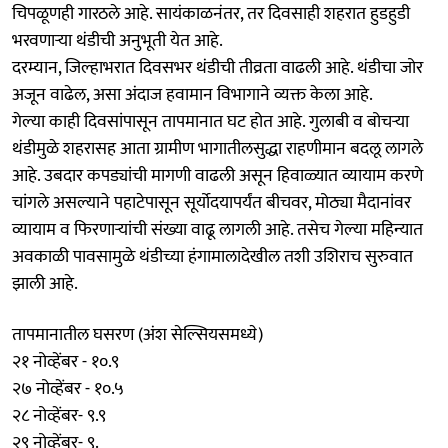
चिपळूणही गारठले आहे. सायंकाळनंतर, तर दिवसाही शहरात हुडहुडी
भरवणाऱ्‍या थंडीची अनुभूती येत आहे.
दरम्यान, जिल्हाभरात दिवसभर थंडीची तीव्रता वाढली आहे. थंडीचा जोर
अजून वाढेल, असा अंदाज हवामान विभागाने व्यक्त केला आहे.
गेल्या काही दिवसांपासून तापमानात घट होत आहे. गुलाबी व बोचऱ्या
थंडीमुळे शहरासह आता ग्रामीण भागातीलसुद्धा राहणीमान बदलू लागले
आहे. उबदार कपड्यांची मागणी वाढली असून हिवाळ्यात व्यायाम करणे
चांगले असल्याने पहाटेपासून सूर्योदयापर्यंत बीचवर, मोठ्या मैदानांवर
व्यायाम व फिरणाऱ्यांची संख्या वाढू लागली आहे. तसेच गेल्या महिन्यात
अवकाळी पावसामुळे थंडीच्या हंगामालादेखील तशी उशिराच सुरुवात
झाली आहे.
तापमानातील घसरण (अंश सेल्सियसमध्ये)
२१ नोव्हेंबर - १०.९
२७ नोव्हेंबर - १०.५
२८ नोव्हेंबर- ९.९
२९ नोव्हेंबर- ९.