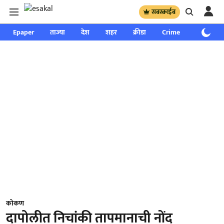
सबस्क्राईब
Epaper
ताज्या
देश
शहर
क्रीडा
Crime
साप्ताहिक
कोकण
दापोलीत निचांकी तापमानाची नोंद