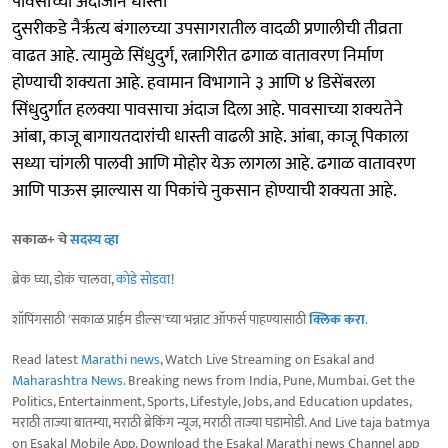
पावसाच्या अंदाजाने धास्ती
दुसरीकडे नैर्ऋत्य बंगालच्या उपसागरातील वादळी प्रणालीची तीव्रता
वाढत आहे. त्यामुळे सिंधुदुर्ग, रत्नागिरीत ढगाळ वातावरण निर्माण
होण्याची शक्यता आहे. हवामान विभागाने ३ आणि ४ डिसेंबरला
सिंधुदुर्गात हलक्या पावसाचा अंदाज दिला आहे. पावसाच्या शक्यतेने
आंबा, काजू बागायतदारांची धास्ती वाढली आहे. आंबा, काजू पिकाला
सध्या चांगली पालवी आणि मोहोर येऊ लागला आहे. ढगाळ वातावरण
आणि पाऊस झाल्यास या पिकांचे नुकसान होण्याची शक्यता आहे.
सकाळ+ चे
सदस्य व्हा
ब्रेक घ्या, डोकं चालवा,
कोडे सोडवा
!
शॉपिंगसाठी 'सकाळ प्राईम डील्स'च्या भन्नाट ऑफर्स पाहण्यासाठी
क्लिक करा
.
Read latest
Marathi news
, Watch Live Streaming on Esakal and
Maharashtra News
. Breaking news from India, Pune, Mumbai. Get the
Politics, Entertainment, Sports, Lifestyle, Jobs, and Education updates,
मराठी ताज्या बातम्या, मराठी ब्रेकिंग न्यूज, मराठी ताज्या घडामोडी. And Live taja batmya
on Esakal Mobile App. Download the Esakal Marathi news Channel app