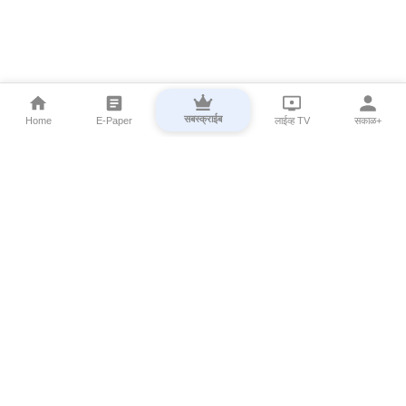
सबस्क्राईब
Home
E-Paper
लाईव्ह TV
सकाळ+
⌄
Marathi News
⌄
About Esakal
⌄
Digital Products