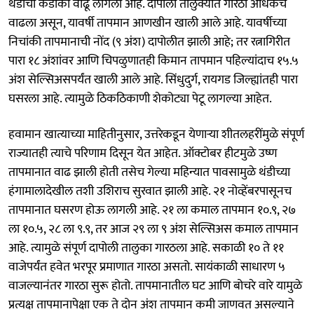
थंडीचा कडाका वाढू लागला आहे. दापोली तालुक्यात गारठा अधिकच
वाढला असून, यावर्षी तापमान आणखीन खाली आले आहे. यावर्षीच्या
निचांकी तापमानाची नोंद (९ अंश) दापोलीत झाली आहे; तर रत्नागिरीत
पारा १८ अंशांवर आणि चिपळुणातही किमान तापमान पहिल्यांदाच १५.५
अंश सेल्सिअसपर्यंत खाली आले आहे. सिंधुदुर्ग, रायगड जिल्ह्यांतही पारा
घसरला आहे. त्यामुळे ठिकठिकाणी शेकोट्या पेटू लागल्या आहेत.
हवामान खात्याच्या माहितीनुसार, उत्तरेकडून येणाऱ्या शीतलहरींमुळे संपूर्ण
राज्यातही त्याचे परिणाम दिसून येत आहेत. ऑक्टोबर हीटमुळे उष्ण
तापमानात वाढ झाली होती तसेच गेल्या महिन्यात पावसामुळे थंडीच्या
हंगामालादेखील तशी उशिराच सुरवात झाली आहे. २१ नोव्हेंबरपासूनच
तापमानात घसरण होऊ लागली आहे. २१ ला कमाल तापमान १०.९, २७
ला १०.५, २८ ला ९.९, तर आज २९ ला ९ अंश सेल्सिअस कमाल तापमान
आहे. त्यामुळे संपूर्ण दापोली तालुका गारठला आहे. सकाळी १० ते ११
वाजेपर्यंत हवेत भरपूर प्रमाणात गारठा असतो. सायंकाळी साधारण ५
वाजल्यानंतर गारठा सुरू होतो. तापमानातील घट आणि बोचरे वारे यामुळे
प्रत्यक्ष तापमानापेक्षा एक ते दोन अंश तापमान कमी जाणवत असल्याने