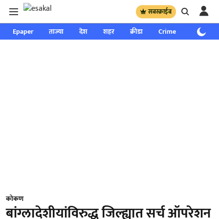
सबस्क्राईब
Epaper
ताज्या
देश
शहर
क्रीडा
Crime
साप्ताहिक
कोकण
बांग्लादेशीयांविरुद्ध जिल्ह्यात सर्च ऑपरेशन