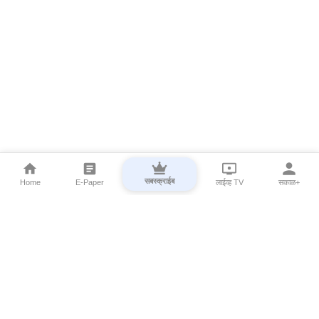
सबस्क्राईब
Home
E-Paper
लाईव्ह TV
सकाळ+
⌄
Marathi News