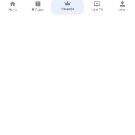
सबस्क्राईब
Home
E-Paper
लाईव्ह TV
सकाळ+
⌄
Marathi News
⌄
About Esakal
⌄
Digital Products
⌄
Sakal Programs
⌄
Print Products