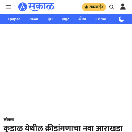
सबस्क्राईब
Epaper
ताज्या
देश
शहर
क्रीडा
Crime
साप्ताहिक
कोकण
कुडाळ येथील क्रीडांगणाचा नवा आराखडा