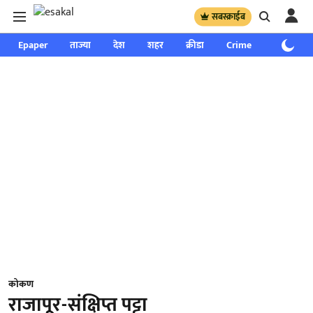
सबस्क्राईब
Epaper
ताज्या
देश
शहर
क्रीडा
Crime
साप्ताहिक
कोकण
राजापूर-संक्षिप्त पट्टा