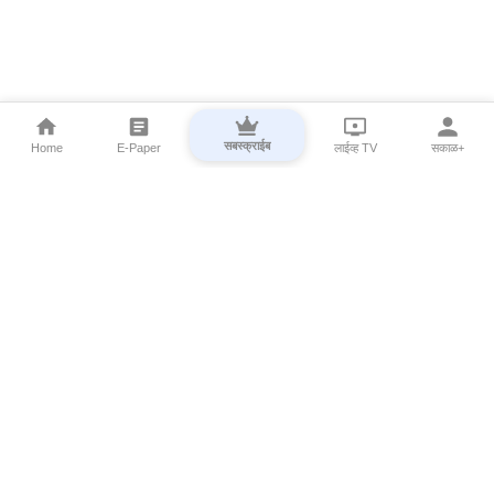
सबस्क्राईब
Home
E-Paper
लाईव्ह TV
सकाळ+
⌄
Marathi News
⌄
About Esakal
⌄
Digital Products