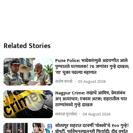
Related Stories
Pune Police: भाडेकरुंमुळे अडचणीत आले
पुण्यातले घरमालक! 76 जणांवर गुन्हे दाखल;
'या' चुका पडल्या महागात
संतोष कानडे
05 August 2026
Nagpur Crime: लग्नाचे आमिष, प्रेमसंबंध
अन् अत्याचार; एकास अटक; शहरातील चार
ठाण्यांमध्‍ये गुन्हे दाखल
सकाळ वृत्तसेवा
04 August 2026
सोलापूर शहरात दरवर्षी ‘पोक्सो’चे १०० गुन्हे!
प्रॉपर्टी, पूर्ववैमनस्यातूनही फिर्यादी; दीड वर्षांत