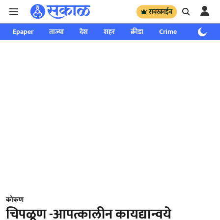
सबस्क्राईब
Epaper
ताज्या
देश
शहर
क्रीडा
Crime
साप्ताहिक
कोकण
चिपळूण -आपत्कालीन कायद्यान्वये