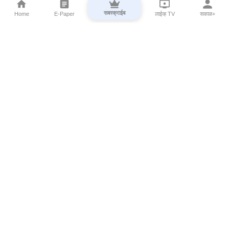
सबस्क्राईब
Home
E-Paper
लाईव्ह TV
सकाळ+
⌄
Marathi News
⌄
About Esakal
⌄
Digital Products
⌄
Sakal Programs
⌄
Print Products