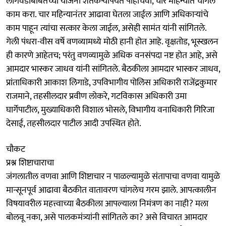
लागवडींबाबतच्या योजना शेतकऱ्यांपर्यंत पोहोचवा, चार महिन्यात चांगले
काम करा. चार महिन्यानंतर आढावा घेतला जाईल आणि अधिकाऱ्यांचे
काम पाहून त्यांचा सत्कार केला जाईल, असेही सामंत यांनी सांगितले.
गेली पंधरा-वीस वर्षे वणव्यामध्ये मोठी हानी होत आहे. वृक्षतोड, भूस्खलन
ही कारणे आहेतच; परंतु वणव्यामुळे अधिक वनसंपदा नष्ट होत आहे, असे
आमदार भास्कर जाधव यांनी सांगितले. बैठकीला आमदार भास्कर जाधव,
प्रांताधिकारी आकाश लिगाडे, उपविभागीय पोलिस अधिकारी राजेंद्रकुमार
राजमाने, तहसीलदार प्रवीण लोकरे, गटविकास अधिकारी उमा
घार्गेपाटील, मुख्याधिकारी विशाल भोसले, विभागीय वनाधिकारी गिरिजा
देसाई, तहसीलदार पाटील आदी उपस्थित होते.
चौकट
प्रश्न शिष्टाचाराचा
जंगलातील वणवा आणि शिष्टाचार न पाळल्यामुळे संतापाचा वणवा यामुळे
मान्सूनपूर्व आढावा बैठकीत वातावरण चांगलेच गरम झाले. आपत्कालीन
विषयावरील महत्त्वाच्या बैठकीला आपल्याला निमंत्रण का नाही? मला
बोलवू नका, असे पालकमंत्र्यांनी सांगितले का? असे विचारत आमदार