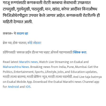
गरजू रुग्णांसाठी कणकवली रोटरी क्लबचा सेवाभावी उपक्रमात
टाचदुखी, गुडघेदुखी, पाठदुखी, मान, खांदा, कोपर आदींवर विनाऔषध
फिजिओथेरपीद्वारा उपचार केले जाणार आहेत. कणकवली रोटरीतर्फे ही
माहिती देण्यात आली.
सकाळ+ चे
सदस्य व्हा
ब्रेक घ्या, डोकं चालवा,
कोडे सोडवा
!
शॉपिंगसाठी 'सकाळ प्राईम डील्स'च्या भन्नाट ऑफर्स पाहण्यासाठी
क्लिक करा
.
Read latest
Marathi news
, Watch Live Streaming on Esakal and
Maharashtra News
. Breaking news from India, Pune, Mumbai. Get the
Politics, Entertainment, Sports, Lifestyle, Jobs, and Education updates,
मराठी ताज्या बातम्या, मराठी ब्रेकिंग न्यूज, मराठी ताज्या घडामोडी. And Live taja batmya
on Esakal Mobile App. Download the Esakal Marathi news Channel app
for
Android
and
IOS
.