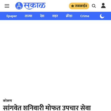
सबस्क्राईब
Epaper
ताज्या
देश
शहर
क्रीडा
Crime
साप्ताहिक
कोकण
सांगवेत शनिवारी मोफत उपचार सेवा