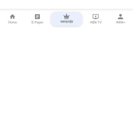
सबस्क्राईब
Home
E-Paper
लाईव्ह TV
सकाळ+
⌄
Marathi News
⌄
About Esakal
⌄
Digital Products
⌄
Sakal Programs