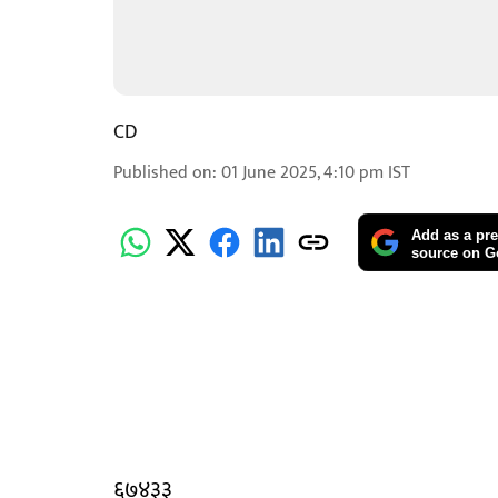
CD
Published on
:
01 June 2025, 4:10 pm
IST
Add as a pre
source on G
६७४३३