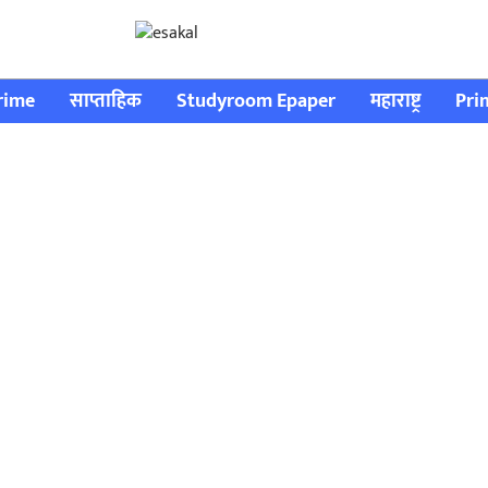
rime
साप्ताहिक
Studyroom Epaper
महाराष्ट्र
Pri