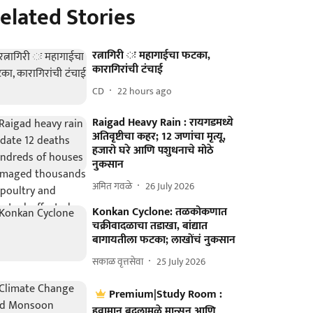
elated Stories
रत्नागिरी ः महागाईचा फटका,
कारागिरांची टंचाई
CD
22 hours ago
Raigad Heavy Rain : रायगडमध्ये
अतिवृष्टीचा कहर; 12 जणांचा मृत्यू,
हजारो घरे आणि पशुधनाचे मोठे
नुकसान
अमित गवळे
26 July 2026
Konkan Cyclone: तळकोकणात
चक्रीवादळाचा तडाखा, बांद्यात
बागायतीला फटका; लाखोंचं नुकसान
सकाळ वृत्तसेवा
25 July 2026
Premium|Study Room :
हवामान बदलामुळे मान्सून आणि