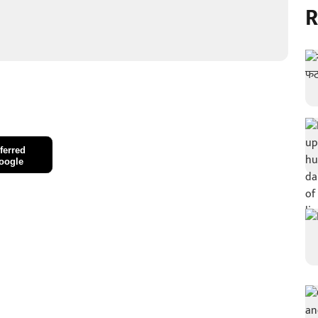
R
ferred
oogle