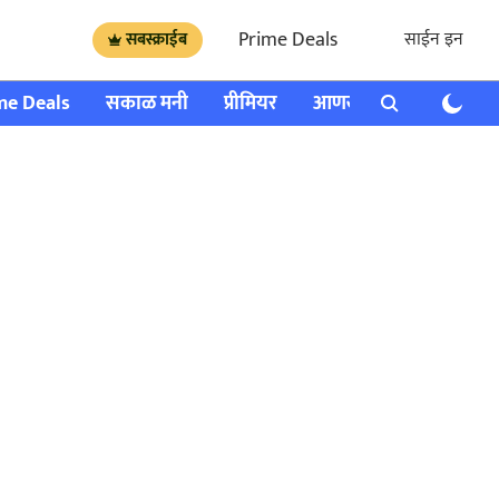
Prime Deals
साईन इन
सबस्क्राईब
me Deals
सकाळ मनी
प्रीमियर
आणखी
राशी भविष्य