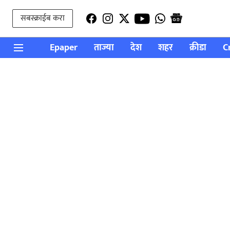
सबस्क्राईब करा
Epaper
ताज्या
देश
शहर
क्रीडा
C