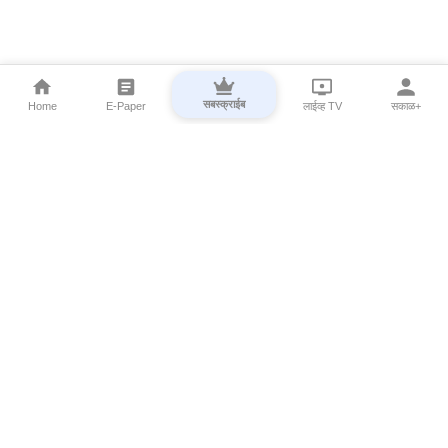
सबस्क्राईब
Home
E-Paper
लाईव्ह TV
सकाळ+
⌄
Marathi News
⌄
About Esakal
⌄
Digital Products
⌄
Sakal Programs