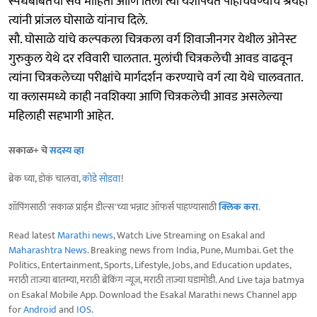
स्पर्धेबाबतची सर्व माहिती आणि तिला त्या यशापर्यंत पोहोचवण्याचे श्रेयही
त्यांनी प्रांजल घोसाळे यांनाच दिले.
सौ. घोसाळे यांचे कल्पकला चित्रकला वर्ग शिवाजीनगर येथील ओनेस्ट
गुरुकुल येथे दर रविवारी चालतात. मुलांची चित्रकलेची आवड वाढवून
त्यांना चित्रकलेच्या परीक्षांचे मार्गदर्शन करण्याचे वर्ग त्या येथे चालवतात.
या क्लासमध्ये काही नवशिक्या आणि चित्रकलेची आवड असलेल्या
महिलाही सहभागी आहेत.
सकाळ+ चे
सदस्य व्हा
ब्रेक घ्या, डोकं चालवा,
कोडे सोडवा
!
शॉपिंगसाठी 'सकाळ प्राईम डील्स'च्या भन्नाट ऑफर्स पाहण्यासाठी
क्लिक करा
.
Read latest
Marathi news
, Watch Live Streaming on Esakal and
Maharashtra News
. Breaking news from India, Pune, Mumbai. Get the
Politics, Entertainment, Sports, Lifestyle, Jobs, and Education updates,
मराठी ताज्या बातम्या, मराठी ब्रेकिंग न्यूज, मराठी ताज्या घडामोडी. And Live taja batmya
on Esakal Mobile App. Download the Esakal Marathi news Channel app
for
Android
and
IOS
.