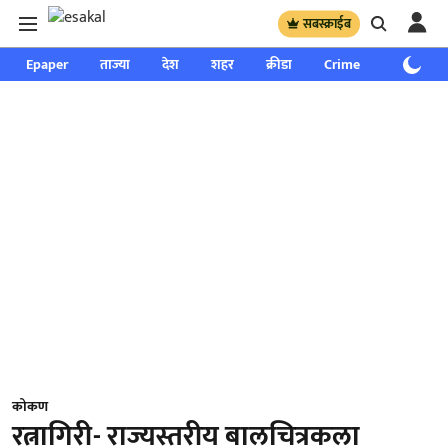
सबस्क्राईब
Epaper
ताज्या
देश
शहर
क्रीडा
Crime
साप्ताहिक
कोकण
रत्नागिरी- राज्यस्तरीय बालचित्रकला