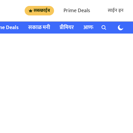
Prime Deals
साईन इन
सबस्क्राईब
me Deals
सकाळ मनी
प्रीमियर
आणखी
राशी भविष्य