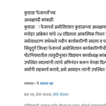
कुडाळ ‘पेन्शनर्स’च्या
अध्यक्षपदी कांबळी
कुडाळ ः पेन्शनर्स असोसिएशन कुडाळच्या अध्यक्षप
मनोहर आंबेकर यांचे २४ एप्रिलला आकस्मिक निधन झाल्
सर्वसाधारण सभेमध्ये नवीन कार्यकारिणी सदस्य व पद
सिंधुदुर्ग जिल्हा पेन्शनर्स असोसिएशन कार्यकारिणी
पोटनियमातील तरतुदीनुसार विद्यमान कार्याध्यक्ष का
उपस्थित सदस्यांनी त्यांचे अभिनंदन करून भेच्छा दिल्य
सर्वांनी सहकार्य करावे, असे आवाहन त्यांनी उपस्थित 
सकाळ+ चे
सदस्य व्हा
ब्रेक घ्या, डोकं चालवा,
कोडे सोडवा
!
शॉपिंगसाठी 'सकाळ प्राईम डील्स'च्या भन्नाट ऑफर्स पाहण्यासा