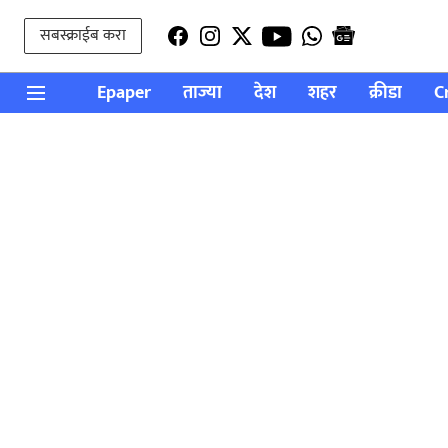
सबस्क्राईब करा
Epaper
ताज्या
देश
शहर
क्रीडा
C