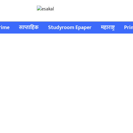
rime
साप्ताहिक
Studyroom Epaper
महाराष्ट्र
Pri