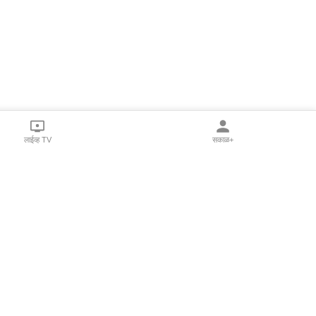
लाईव्ह TV
सकाळ+