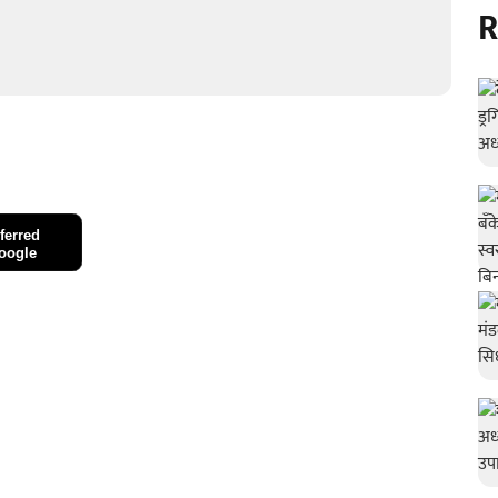
R
ferred
oogle