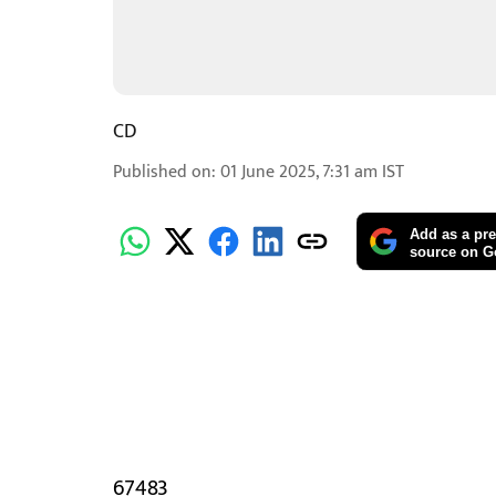
CD
Published on
:
01 June 2025, 7:31 am
IST
Add as a pre
source on G
67483