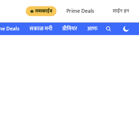
Prime Deals
साईन इन
सबस्क्राईब
me Deals
सकाळ मनी
प्रीमियर
आणखी
राशी भविष्य