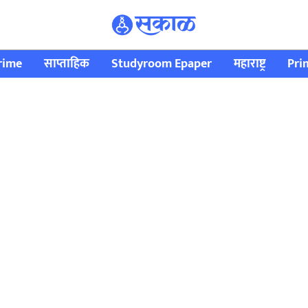
rime
साप्ताहिक
Studyroom Epaper
महाराष्ट्र
Pri