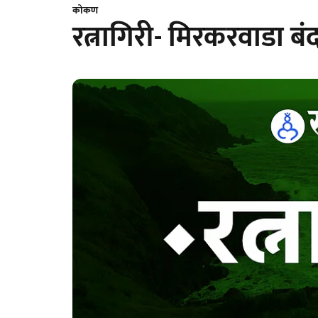
कोकण
रत्नागिरी- मिरकरवाडा 