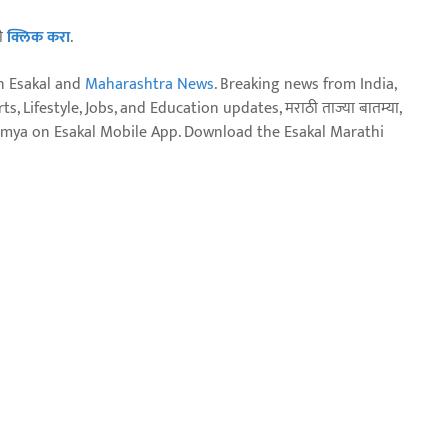
ठी
क्लिक करा
.
n Esakal and
Maharashtra News
. Breaking news from India,
, Lifestyle, Jobs, and Education updates, मराठी ताज्या बातम्या,
aja batmya on Esakal Mobile App. Download the Esakal Marathi