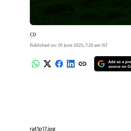
CD
Published on
:
01 June 2025, 7:20 am
IST
Add as a pre
source on G
rat1p17.jpg