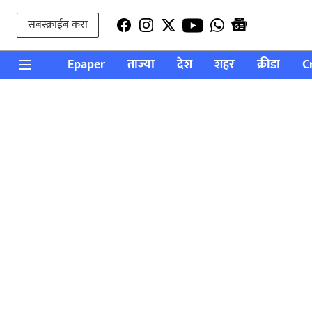
सबस्क्राईब करा
Epaper
ताज्या
देश
शहर
क्रीडा
C