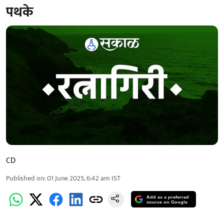
पथके
CD
Published on
:
01 June 2025, 6:42 am
IST
Add as a preferred
source on Google