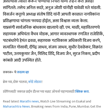
असल्यास त्वरित करून पाण्याचा निचरा योग्य तऱ्हेने करा असेही
सांगितले. तसेच अनिल सदरे, अनुज जोशी यांनीही यावेळी मते मांडली.
विसर्जन कट्टाचे अध्यक्ष संतोष शिंदे यांनी आपत्ती काळात नागरिकांना
प्रशिक्षणाचा चांगला फायदा होईल, असा विश्वास व्यक्त केला.
याप्रसंगी सार्वजनिक बांधकाम खात्याचे व्ही. एम. माळी, महावितरणचे
सहाय्यक अभियंता वैभव मोडक, आगार व्यवस्थापक रणजित राजेशिर्के,
पाटबंधारेचे हेमंत ढवळ, सहाय्यक गटविकास अधिकारी विजय करपे,
सत्यजित गोसावी, दीपेंद्र जाधव, संजय जाधव, सुधीर देवळेकर, विक्रांत
पाटील, उत्तमकुमार जैन, मिलिद शिंदे, विजय जैन, सुरज निकम, प्रदीप
कांबळे आदी उपस्थित होते.
सकाळ+ चे
सदस्य व्हा
ब्रेक घ्या, डोकं चालवा,
कोडे सोडवा
!
शॉपिंगसाठी 'सकाळ प्राईम डील्स'च्या भन्नाट ऑफर्स पाहण्यासाठी
क्लिक करा
.
Read latest
Marathi news
, Watch Live Streaming on Esakal and
Maharashtra News
. Breaking news from India, Pune, Mumbai. Get the