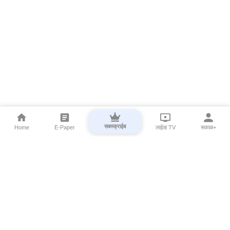
सबस्क्राईब
Home
E-Paper
लाईव्ह TV
सकाळ+