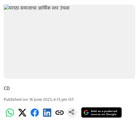
CD
Published on
:
16 June 2025, 4:13 pm
IST
Add as a preferred
source on Google