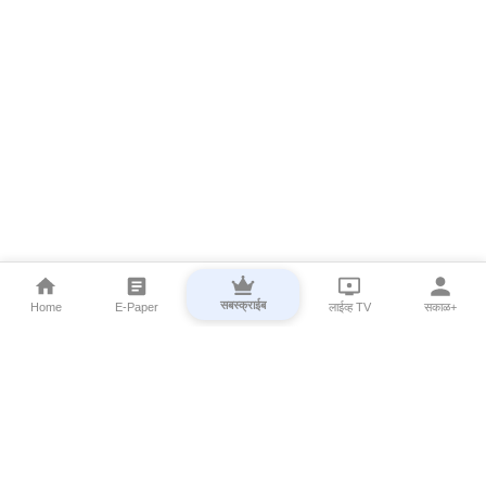
सबस्क्राईब
Home
E-Paper
लाईव्ह TV
सकाळ+