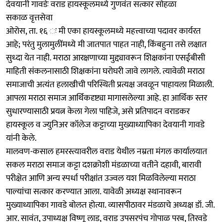
देवयानी गावडेः वराड हायस्कूलमध्ये गुणवंत सत्कार सोहळा
सकाळ वृत्तसेवा
ओरोस, ता. १६ ः मी एका हायस्कूलमध्ये महत्त्वाच्या पदावर कार्यरत
आहे; परंतु मुलामुलींमध्ये मी जातपात पाहत नाही, किंबहुना तसे लक्षात
सुध्दा येत नाही. मराठा आरक्षणाच्या मुद्द्यावरून शिक्षकांना एसईबीसी
माहिती संकलनासाठी शिक्षकांना घरोघरी जावे लागले. त्यावेळी मराठा
समाजाची अत्यंत हलाखीची परिस्थिती प्रत्यक्ष जवळून पाहायला मिळाली.
आपला मराठा समाज आर्थिकदृष्ट्या मागासलेल्या आहे. हा आर्थिक स्तर
सुधारण्यासाठी प्रयत्न केला गेला पाहिजे, असे प्रतिपादन वराडकर
हायस्कूल व ज्युनिअर कॉलेज कट्टाच्या मुख्याध्यापिका देवयानी गावडे
यांनी केले.
मालवण-कसाल हमरस्त्यावरील वराड येथील नम्रता मंगल कार्यालयात
सकल मराठा समाज कट्टा दशक्रोशी मंडळाच्या वतीने दहावी, बारावी
परीक्षेत आणि अन्य स्पर्धा परीक्षांत उज्वल यश मिळविलेल्या मराठा
पाल्यांचा सत्कार करण्यात आला. यावेळी अध्यक्ष स्थानावरून
मुख्याध्यापिका गावडे बोलत होत्या. व्यासपीठावर मंडळाचे अध्यक्ष डॉ. जी.
आर. सावंत, उपाध्यक्ष विष्णू लाड, वराड उपसरपंच गोपाळ परब, तिरवडे