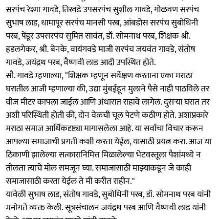
सरपंच रेश्मा गावडे, तिरवडे उपसरपंच सुशील गावडे, गोळवण सरपंच
सुभाष लाड, धामापूर सरपंच मानसी परब, आंबडोस सरपंच सुबोधिनी
परब, पेंडूर उपसरपंच सुमित सावंत, डॉ. सोमनाथ परब, शिक्षक श्री.
हडलगेकर, श्री. बेनके, वायंगवडे माजी सरपंच जयवंत गावडे, संतोष
गावडे, जयंद्रथ परब, वैष्णवी लाड आदी उपस्थित होते.
सौ. गावडे म्हणाल्या, "शिक्षक म्हणून सर्वेक्षण करताना एका मराठा
घरातील आजी म्हणाल्या की, उद्या मुंबईहून मुलाने पैसे नाही पाठविले तर
वीज मीटर कापला जाईल आणि अंधारात राहावे लागेल. दुसऱ्या घरात तर
अशी परिस्थिती होती की, दोन वेळची चूल पेटणे कठीण होते. अशाप्रकारे
मराठा समाज आर्थिकदृष्ट्या मागासलेला आहे. या सर्वांचा विचार करून
आपल्या समाजाची प्रगती कशी करता येईल, यासाठी प्रयत्न करा. आज या
ठिकाणी झालेल्या सत्कारानिमित्त मिळालेल्या भेटवस्तूला पैशांमध्ये न
तोलता त्याचे मोल समजून घ्या. समाजासाठी माझ्याकडून जे काही
समाजासाठी करता येईल ते मी करीत राहीन."
यावेळी सुभाष लाड, संतोष गावडे, सुबोधि‌नी परब, डॉ. सोमनाथ परब यांनी
मनोगते व्यक्त केली. सूत्रसंचालन जयंद्रथ परब आणि वैष्णवी लाड यांनी