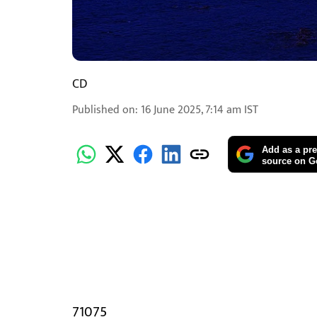
CD
Published on
:
16 June 2025, 7:14 am
IST
Add as a pre
source on G
71075