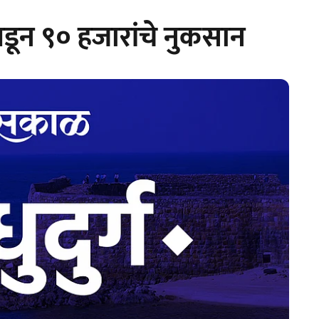
डून ९० हजारांचे नुकसान