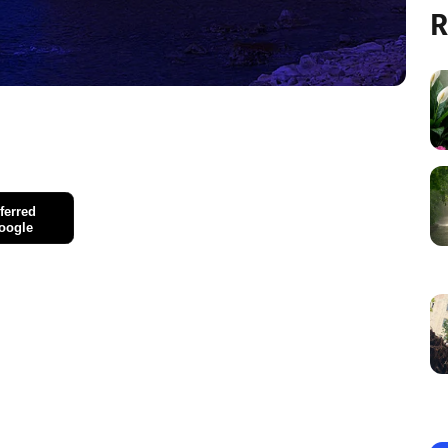
R
ferred
oogle