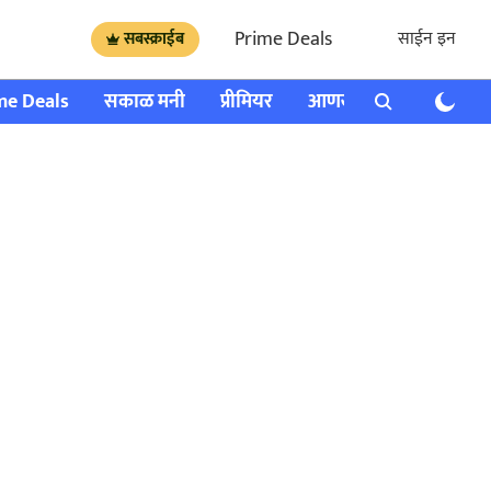
Prime Deals
साईन इन
सबस्क्राईब
me Deals
सकाळ मनी
प्रीमियर
आणखी
राशी भविष्य