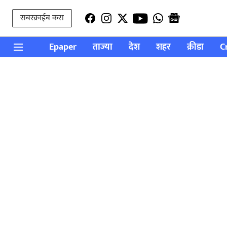
सबस्क्राईब करा
Epaper
ताज्या
देश
शहर
क्रीडा
C