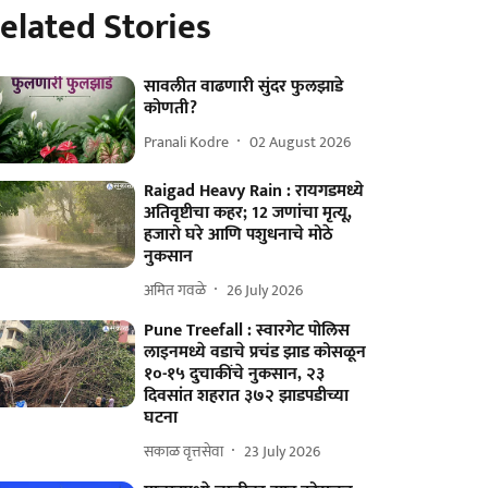
elated Stories
सावलीत वाढणारी सुंदर फुलझाडे
कोणती?
Pranali Kodre
02 August 2026
Raigad Heavy Rain : रायगडमध्ये
अतिवृष्टीचा कहर; 12 जणांचा मृत्यू,
हजारो घरे आणि पशुधनाचे मोठे
नुकसान
अमित गवळे
26 July 2026
Pune Treefall : स्वारगेट पोलिस
लाइनमध्ये वडाचे प्रचंड झाड कोसळून
१०-१५ दुचाकींचे नुकसान, २३
दिवसांत शहरात ३७२ झाडपडीच्या
घटना
सकाळ वृत्तसेवा
23 July 2026