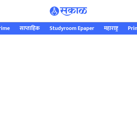
rime
साप्ताहिक
Studyroom Epaper
महाराष्ट्र
Pri