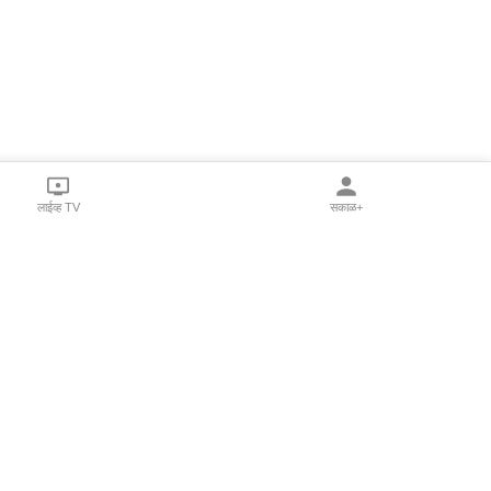
लाईव्ह TV
सकाळ+