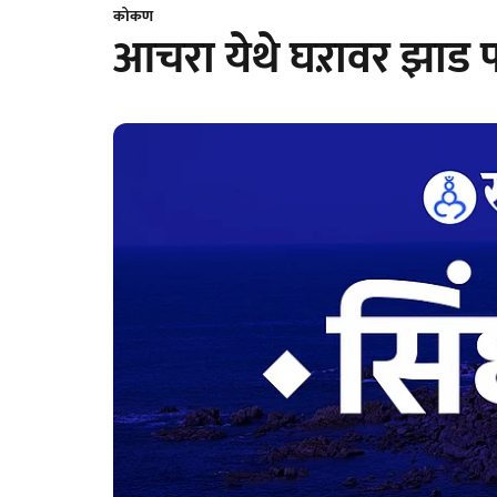
कोकण
आचरा येथे घऱावर झाड प